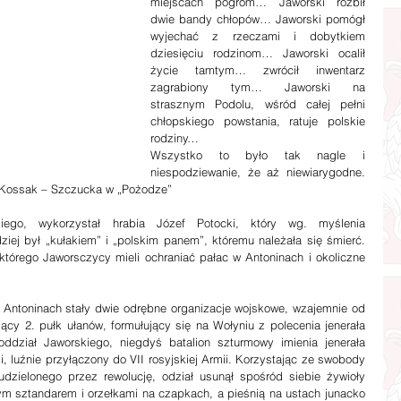
miejscach pogrom… Jaworski rozbił 
dwie bandy chłopów… Jaworski pomógł 
wyjechać z rzeczami i dobytkiem 
dziesięciu rodzinom… Jaworski ocalił 
życie tamtym… zwrócił inwentarz 
zagrabiony tym… Jaworski na 
strasznym Podolu, wśród całej pełni 
chłopskiego powstania, ratuje polskie 
rodziny…
Wszystko to było tak nagle i 
niespodziewanie, że aż niewiarygodne. 
ia Kossak – Szczucka w „Pożodze”
go, wykorzystał hrabia Józef Potocki, który wg. myślenia 
ziej był „kułakiem” i „polskim panem”, któremu należała się śmierć. 
tórego Jaworsczycy mieli ochraniać pałac w Antoninach i okoliczne 
ntoninach stały dwie odrębne organizacje wojskowe, wzajemnie od 
jący 2. pułk ułanów, formułujący się na Wołyniu z polecenia jenerała 
ddział Jaworskiego, niegdyś batalion szturmowy imienia jenerała 
i, luźnie przyłączony do VII rosyjskiej Armii. Korzystając ze swobody 
dzielonego przez rewolucję, odział usunął spośród siebie żywioły 
ym sztandarem i orzełkami na czapkach, a pieśnią na ustach junacko 