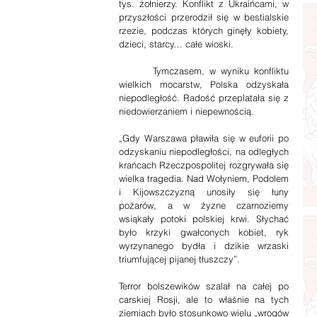
tys. żołnierzy. Konflikt z Ukraińcami, w 
przyszłości przerodził się w bestialskie 
rzezie, podczas których ginęły kobiety, 
dzieci, starcy… całe wioski.
       Tymczasem, w wyniku konfliktu 
wielkich mocarstw, Polska odzyskała 
niepodległość. Radość przeplatała się z 
niedowierzaniem i niepewnością.
„Gdy Warszawa pławiła się w euforii po 
odzyskaniu niepodległości, na odległych 
krańcach Rzeczpospolitej rozgrywała się 
wielka tragedia. Nad Wołyniem, Podolem 
i Kijowszczyzną unosiły się łuny 
pożarów, a w żyzne czarnoziemy 
wsiąkały potoki polskiej krwi. Słychać 
było krzyki gwałconych kobiet, ryk 
wyrzynanego bydła i dzikie wrzaski 
triumfującej pijanej tłuszczy”.
Terror bolszewików szalał na całej po 
carskiej Rosji, ale to właśnie na tych 
ziemiach było stosunkowo wielu „wrogów 