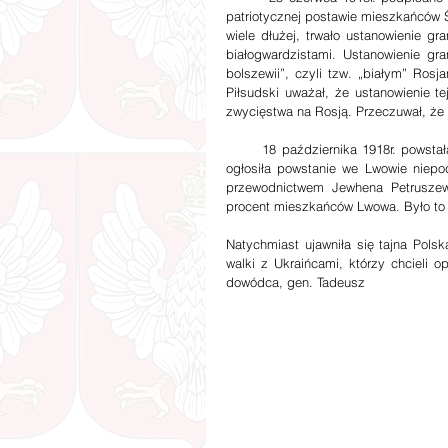
patriotycznej postawie mieszkańców 
wiele dłużej, trwało ustanowienie gr
białogwardzistami. Ustanowienie gr
bolszewii”, czyli tzw. „białym” Ros
Piłsudski uważał, że ustanowienie t
zwycięstwa na Rosją. Przeczuwał, że 
       18 października 1918r. powstała we Lwowie Ukraińska Rada Narodowa, która z pomocą Austriaków 
ogłosiła powstanie we Lwowie niepod
przewodnictwem Jewhena Petruszewy
procent mieszkańców Lwowa. Było to 
Natychmiast ujawniła się tajna Pols
walki z Ukraińcami, którzy chcieli 
dowódca, gen. Tadeusz 