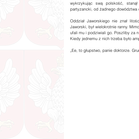
wykrzykując swą polskość, stanął 
partyzancki, od żadnego dowództwa c
Oddział Jaworskiego nie znał litoś
Jaworski, był wielokrotnie ranny. Mimo
ufali mu i podziwiali go. Poszliby za 
Kiedy jednemu z nich trzeba było am
„Ee, to głupstwo, panie doktorze. Gr