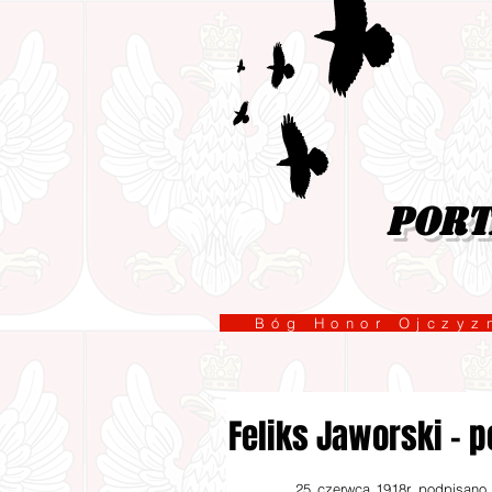
port
Bóg Honor Ojcz
Feliks Jaworski - 
        25 czerwca 1918r. podpisano porozumienie o wstrzymaniu walk na frontach Wielkiej Wojny. Dzięki 