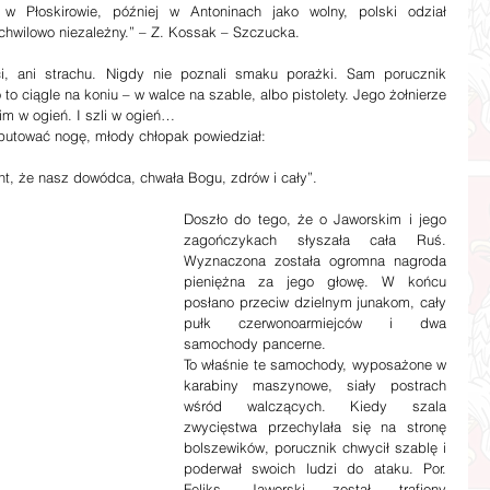
w Płoskirowie, później w Antoninach jako wolny, polski odział 
hwilowo niezależny.” – Z. Kossak – Szczucka.
ci, ani strachu. Nigdy nie poznali smaku porażki. Sam porucznik 
 to ciągle na koniu – w walce na szable, albo pistolety. Jego żołnierze 
nim w ogień. I szli w ogień…
putować nogę, młody chłopak powiedział:
unt, że nasz dowódca, chwała Bogu, zdrów i cały”.
Doszło do tego, że o Jaworskim i jego 
zagończykach słyszała cała Ruś. 
Wyznaczona została ogromna nagroda 
pieniężna za jego głowę. W końcu 
posłano przeciw dzielnym junakom, cały 
pułk czerwonoarmiejców i dwa 
samochody pancerne.
To właśnie te samochody, wyposażone w 
karabiny maszynowe, siały postrach 
wśród walczących. Kiedy szala 
zwycięstwa przechylała się na stronę 
bolszewików, porucznik chwycił szablę i 
poderwał swoich ludzi do ataku. Por. 
Feliks Jaworski został trafiony 