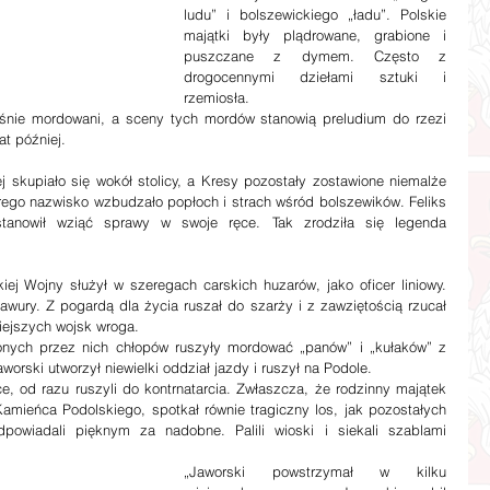
ludu” i bolszewickiego „ładu”. Polskie 
majątki były plądrowane, grabione i 
puszczane z dymem. Często z 
drogocennymi dziełami sztuki i 
rzemiosła.
itośnie mordowani, a sceny tych mordów stanowią preludium do rzezi 
at później.
órego nazwisko wzbudzało popłoch i strach wśród bolszewików. Feliks 
stanowił wziąć sprawy w swoje ręce. Tak zrodziła się legenda 
brawury. Z pogardą dla życia ruszał do szarży i z zawziętością rzucał 
niejszych wojsk wroga.
nych przez nich chłopów ruszyły mordować „panów” i „kułaków” z 
worski utworzył niewielki oddział jazdy i ruszył na Podole.
, od razu ruszyli do kontrnatarcia. Zwłaszcza, że rodzinny majątek 
mieńca Podolskiego, spotkał równie tragiczny los, jak pozostałych 
powiadali pięknym za nadobne. Palili wioski i siekali szablami 
„Jaworski powstrzymał w kilku 