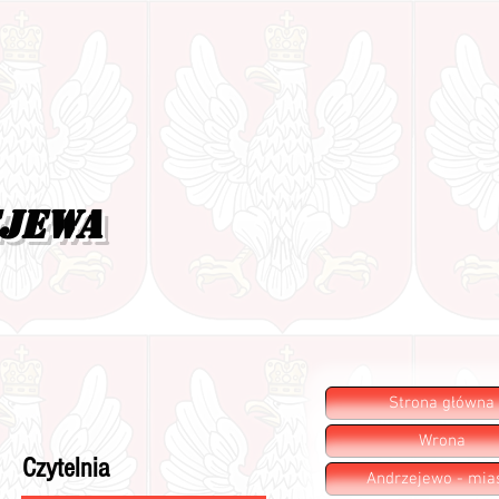
ejewa
Strona główna
Wrona
Czytelnia
Andrzejewo - mia