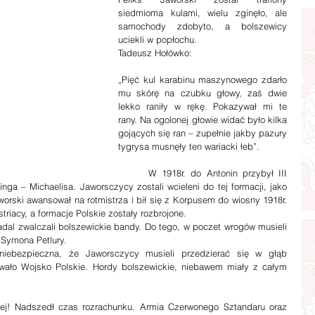
siedmioma kulami, wielu zginęło, ale 
samochody zdobyto, a bolszewicy 
uciekli w popłochu.
Tadeusz Hołówko:
„Pięć kul karabinu maszynowego zdarło 
mu skórę na czubku głowy, zaś dwie 
lekko raniły w rękę. Pokazywał mi te 
rany. Na ogolonej głowie widać było kilka 
gojących się ran – zupełnie jakby pazury 
tygrysa musnęły ten wariacki łeb”.
      W 1918r. do Antonin przybył III 
ga – Michaelisa. Jaworsczycy zostali wcieleni do tej formacji, jako 
rski awansował na rotmistrza i bił się z Korpusem do wiosny 1918r. 
triacy, a formacje Polskie zostały rozbrojone.
adal zwalczali bolszewickie bandy. Do tego, w poczet wrogów musieli 
Symona Petlury.
niebezpieczna, że Jaworsczycy musieli przedzierać się w głąb 
owało Wojsko Polskie. Hordy bolszewickie, niebawem miały z całym 
nej! Nadszedł czas rozrachunku. Armia Czerwonego Sztandaru oraz 