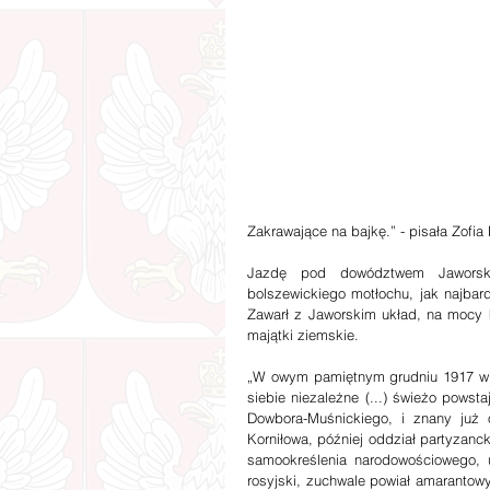
Zakrawające na bajkę.” - pisała Zof
Jazdę pod dowództwem Jaworskie
bolszewickiego motłochu, jak najbard
Zawarł z Jaworskim układ, na mocy k
majątki ziemskie.
„W owym pamiętnym grudniu 1917 w A
siebie niezależne (...) świeżo powsta
Dowbora-Muśnickiego, i znany już o
Korniłowa, później oddział partyzanck
samookreślenia narodowościowego, u
rosyjski, zuchwale powiał amarantow