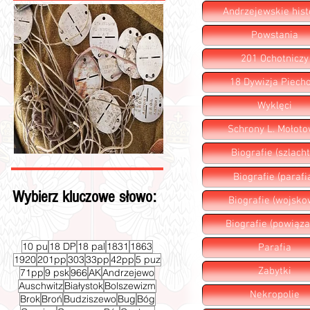
Andrzejewskie hist
Powstania
201 Ochotniczy
18 Dywizja Piecho
Wyklęci
Schrony L. Mołot
Biografie (szlacht
Biografie (parafi
Wybierz kluczowe słowo:
Biografie (wojsko
Biografie (powiąza
10 pu
18 DP
18 pal
1831
1863
Parafia
1920
201pp
303
33pp
42pp
5 puz
Zabytki
71pp
9 psk
966
AK
Andrzejewo
Auschwitz
Białystok
Bolszewizm
Nekropolie
Brok
Broń
Budziszewo
Bug
Bóg