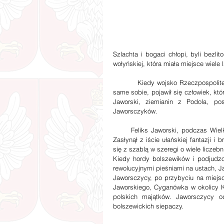
Szlachta i bogaci chłopi, byli bezl
wołyńskiej, która miała miejsce wiele l
         Kiedy wojsko Rzeczpospolitej skupiało się wokół stolicy, a Kresy pozostały zostawione niemalże 
same sobie, pojawił się człowiek, kt
Jaworski, ziemianin z Podola, po
Jaworsczyków.
      Feliks Jaworski, podczas Wielkiej Wojny służył w szeregach carskich huzarów, jako oficer liniowy. 
Zasłynął z iście ułańskiej fantazji i 
się z szablą w szeregi o wiele liczeb
Kiedy hordy bolszewików i podjudzo
rewolucyjnymi pieśniami na ustach, Ja
Jaworsczycy, po przybyciu na miejsce
Jaworskiego, Cyganówka w okolicy Ka
polskich majątków. Jaworsczycy od
bolszewickich siepaczy.