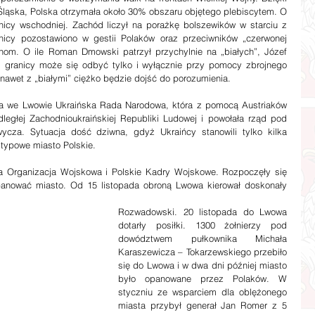
Śląska, Polska otrzymała około 30% obszaru objętego plebiscytem. O 
anicy wschodniej. Zachód liczył na porażkę bolszewików w starciu z 
anicy pozostawiono w gestii Polaków oraz przeciwników „czerwonej 
janom. O ile Roman Dmowski patrzył przychylnie na „białych”, Józef 
ej granicy może się odbyć tylko i wyłącznie przy pomocy zbrojnego 
nawet z „białymi” ciężko będzie dojść do porozumienia.
ległej Zachodnioukraińskiej Republiki Ludowej i powołała rząd pod 
cza. Sytuacja dość dziwna, gdyż Ukraińcy stanowili tylko kilka 
typowe miasto Polskie.
ka Organizacja Wojskowa i Polskie Kadry Wojskowe. Rozpoczęły się 
opanować miasto. Od 15 listopada obroną Lwowa kierował doskonały 
Rozwadowski. 20 listopada do Lwowa 
dotarły posiłki. 1300 żołnierzy pod 
dowództwem pułkownika Michała 
Karaszewicza – Tokarzewskiego przebiło 
się do Lwowa i w dwa dni później miasto 
było opanowane przez Polaków. W 
styczniu ze wsparciem dla oblężonego 
miasta przybył generał Jan Romer z 5 