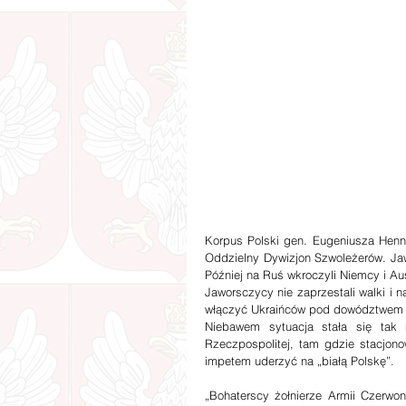
Korpus Polski gen. Eugeniusza Hennin
Oddzielny Dywizjon Szwoleżerów. Jawo
Później na Ruś wkroczyli Niemcy i Aus
Jaworsczycy nie zaprzestali walki i n
włączyć Ukraińców pod dowództwem 
Niebawem sytuacja stała się tak 
Rzeczpospolitej, tam gdzie stacjon
impetem uderzyć na „białą Polskę”.
„Bohaterscy żołnierze Armii Czerwo