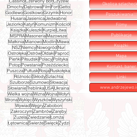
Cassino
Czerwony Bór
Czyżew
Okolica szlachec
Dmochy
Dąbrowa
Film
Fort
Getto
Godlewo
Gostkowo
Grzymki
Honor
Poszukiwania!!!
Husaria
Jasienica
Jedwabne
Jeziorko
Katyń
Komunizm
Kościół
Filmy
Książka
Kuleszki
Kurpie
Litwa
Publikacje
MSPRA
Masoneria
Mazowsze
Małkinia
Mianowo
Modlin
Mława
Książki
NSZ
Niemcy
Nowogród
Nur
Ostrołęka
Ostrów
Ołdaki
Paproć
Mapa
Pieńki
Piłsudski
Polacy
Polityka
Potop
Powstanie
Przeździecko
Kontakt, baner
Puszcza
Pułtusk
Rosja
Ruskołęka
Różności
Skłody
Szlachta
Linki
Szulborze
Szumowo
Słowacja
www.andrzejewo.i
Słowianie
Treblinka
USA
Ukraina
Wielka wojna
Wizna
Wojna
Wołyń
Wrona
Wyklęci
Wyszków
Wyszyński
Wywiad
Węgry
Zabobon
Zakroczym
Zambrów
Zaręby
Zuzela
Zwiedzanie
Łomża
Łętownica
Świerże
Święck
Żydzi