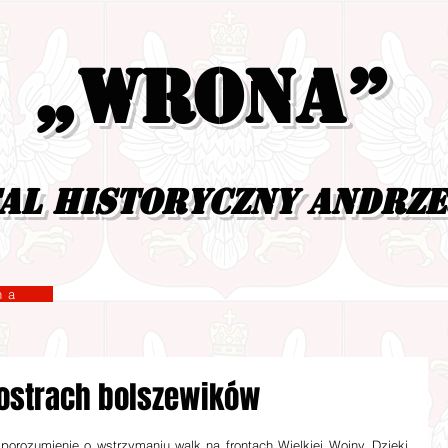
„Wrona”
al historyczny Andrz
yzna
postrach bolszewików