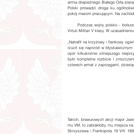
armia drapieżnego Białego Orła stanęł
Polski prowadzi droga ku ogólnośw
pokój masom pracującym. Na zachód!”
       Podczas wojny polsko – bolszewickiej, Jaworski dowodził 19 pułkiem ułanów. Otrzymał nawet Krzyż 
Virtuti Militari V klasy. W uzasadnie
„Natrafił na krzyżowy i flankowy ogie
rzucił się naprzód w błyskawicznym „
opór kilkukrotnie silniejszego niep
było kompletne rozbicie i zniszczen
czterech armat z zaprzęgami, dziesi
Takich, brawurowych akcji major Jaw
mu VM, to zabrakłoby mu miejsca na 
Skrzyszewa i Frankopola 19 VIII 192