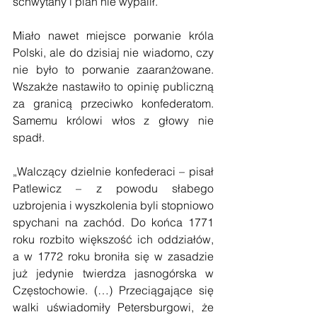
schwytany i plan nie wypalił.
Miało nawet miejsce porwanie króla 
Polski, ale do dzisiaj nie wiadomo, czy 
nie było to porwanie zaaranżowane. 
Wszakże nastawiło to opinię publiczną 
za granicą przeciwko konfederatom. 
Samemu królowi włos z głowy nie 
spadł.
„Walczący dzielnie konfederaci – pisał 
Patlewicz – z powodu słabego 
uzbrojenia i wyszkolenia byli stopniowo 
spychani na zachód. Do końca 1771 
roku rozbito większość ich oddziałów, 
a w 1772 roku broniła się w zasadzie 
już jedynie twierdza jasnogórska w 
Częstochowie. (…) Przeciągające się 
walki uświadomiły Petersburgowi, że 