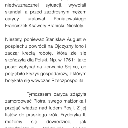
niedwuznacznej sytuacji, wywołali 
skandal, a przed zazdrosnym mężem 
carycy uratował Poniatowskiego 
Franciszek Ksawery Branicki. Niestety.
Niestety, ponieważ Stanisław August w 
pośpiechu powrócił na Ojczyzny łono i 
zaczął krecią robotę, która źle się 
skończyła dla Polski. Np. w 1761r., jako 
poseł wpłynął na zerwanie Sejmu, co 
pogłębiło kryzys gospodarczy, z którym 
borykała się wówczas Rzeczpospolita.
        Tymczasem caryca zdążyła 
zamordować Piotra, swego małżonka i 
przejąć władzę nad ludem Rosji. Z jej 
listów do pruskiego króla Fryderyka II, 
możemy się dowiedzieć, jak 