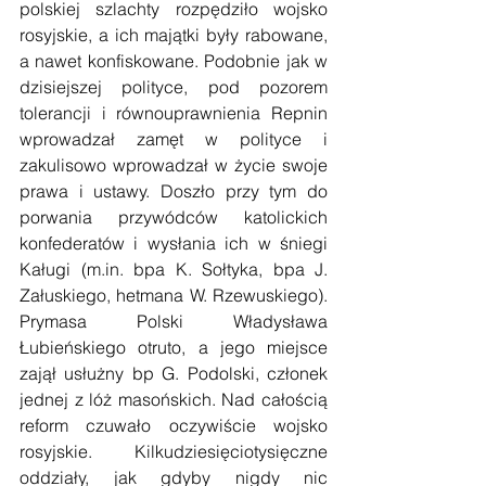
polskiej szlachty rozpędziło wojsko 
rosyjskie, a ich majątki były rabowane, 
a nawet konfiskowane. Podobnie jak w 
dzisiejszej polityce, pod pozorem 
tolerancji i równouprawnienia Repnin 
wprowadzał zamęt w polityce i 
zakulisowo wprowadzał w życie swoje 
prawa i ustawy. Doszło przy tym do 
porwania przywódców katolickich 
konfederatów i wysłania ich w śniegi 
Kaługi (m.in. bpa K. Sołtyka, bpa J. 
Załuskiego, hetmana W. Rzewuskiego). 
Prymasa Polski Władysława 
Łubieńskiego otruto, a jego miejsce 
zajął usłużny bp G. Podolski, członek 
jednej z lóż masońskich. Nad całością 
reform czuwało oczywiście wojsko 
rosyjskie. Kilkudziesięciotysięczne 
oddziały, jak gdyby nigdy nic 