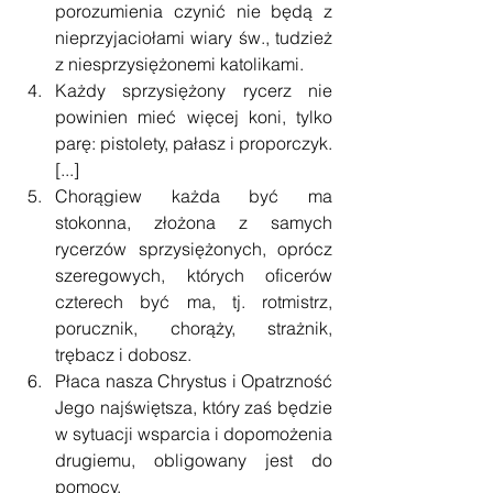
porozumienia czynić nie będą z 
nieprzyjaciołami wiary św., tudzież 
z niesprzysiężonemi katolikami.  
Każdy sprzysiężony rycerz nie 
powinien mieć więcej koni, tylko 
parę: pistolety, pałasz i proporczyk. 
[...]  
Chorągiew każda być ma 
stokonna, złożona z samych 
rycerzów sprzysiężonych, oprócz 
szeregowych, których oficerów 
czterech być ma, tj. rotmistrz, 
porucznik, chorąży, strażnik, 
trębacz i dobosz.  
Płaca nasza Chrystus i Opatrzność 
Jego najświętsza, który zaś będzie 
w sytuacji wsparcia i dopomożenia 
drugiemu, obligowany jest do 
pomocy.  