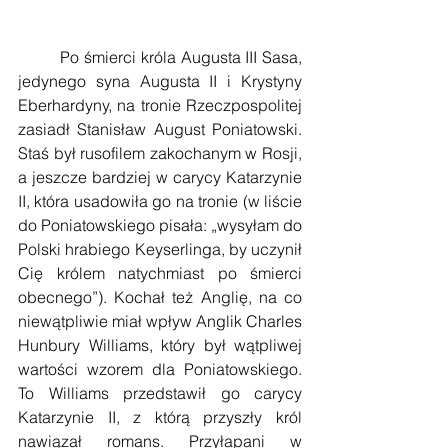
         Po śmierci króla Augusta III Sasa, 
jedynego syna Augusta II i Krystyny 
Eberhardyny, na tronie Rzeczpospolitej 
zasiadł Stanisław August Poniatowski. 
Staś był rusofilem zakochanym w Rosji, 
a jeszcze bardziej w carycy Katarzynie 
II, która usadowiła go na tronie (w liście 
do Poniatowskiego pisała: „wysyłam do 
Polski hrabiego Keyserlinga, by uczynił 
Cię królem natychmiast po śmierci 
obecnego”). Kochał też Anglię, na co 
niewątpliwie miał wpływ Anglik Charles 
Hunbury Williams, który był wątpliwej 
wartości wzorem dla Poniatowskiego. 
To Williams przedstawił go carycy 
Katarzynie II, z którą przyszły król 
nawiązał romans. Przyłapani w 