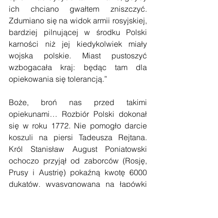
ich chciano gwałtem zniszczyć. 
Zdumiano się na widok armii rosyjskiej, 
bardziej pilnującej w środku Polski 
karności niż jej kiedykolwiek miały 
wojska polskie. Miast pustoszyć 
wzbogacała kraj: będąc tam dla 
opiekowania się tolerancją.”
Boże, broń nas przed takimi 
opiekunami… Rozbiór Polski dokonał 
się w roku 1772. Nie pomogło darcie 
koszuli na piersi Tadeusza Rejtana. 
Król Stanisław August Poniatowski 
ochoczo przyjął od zaborców (Rosję, 
Prusy i Austrię) pokaźną kwotę 6000 
dukatów, wyasygnowaną na łapówki 
dla opornych posłów i senatorów. 
Polska została sprzedana.