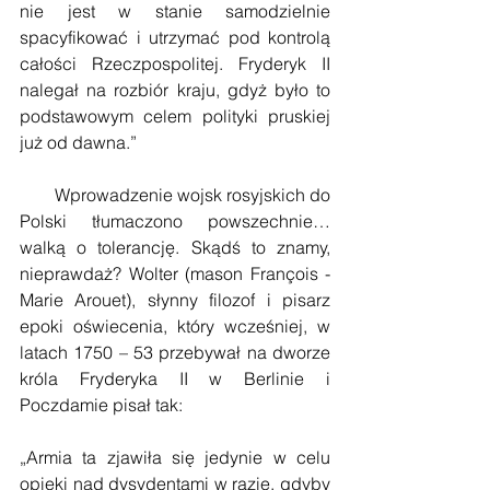
nie jest w stanie samodzielnie 
spacyfikować i utrzymać pod kontrolą 
całości Rzeczpospolitej. Fryderyk II 
nalegał na rozbiór kraju, gdyż było to 
podstawowym celem polityki pruskiej 
już od dawna.”
        Wprowadzenie wojsk rosyjskich do 
Polski tłumaczono powszechnie… 
walką o tolerancję. Skądś to znamy, 
nieprawdaż? Wolter (mason François - 
Marie Arouet), słynny filozof i pisarz 
epoki oświecenia, który wcześniej, w 
latach 1750 – 53 przebywał na dworze 
króla Fryderyka II w Berlinie i 
Poczdamie pisał tak:
„Armia ta zjawiła się jedynie w celu 
opieki nad dysydentami w razie, gdyby 