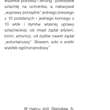
wszelkie potrzeby i lenung”, powoływał 
szlachtę na ochotnika, a nakazywał 
„wyprawy porządne” jednego pieszego 
z 10 poddanych i jednego konnego z 
10 włók i dymów własnej uprawy 
szlacheckiej; od miast żądał artylerii, 
broni, amunicji, od żydów nawet żądał 
„woluntariuszy”. Słowem, szło o wielki 
wysiłek ogólnonarodowy.”
         W marcu król Stanisław A. 