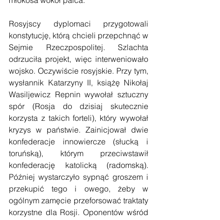
Rosyjscy dyplomaci przygotowali 
konstytucję, którą chcieli przepchnąć w 
Sejmie Rzeczpospolitej. Szlachta 
odrzuciła projekt, więc interweniowało 
wojsko. Oczywiście rosyjskie. Przy tym, 
wysłannik Katarzyny II, książę Nikołaj 
Wasiljewicz Repnin wywołał sztuczny 
spór (Rosja do dzisiaj skutecznie 
korzysta z takich forteli), który wywołał 
kryzys w państwie. Zainicjował dwie 
konfederacje innowiercze (słucką i 
toruńską), którym przeciwstawił 
konfederację katolicką (radomską). 
Później wystarczyło sypnąć groszem i 
przekupić tego i owego, żeby w 
ogólnym zamęcie przeforsować traktaty 
korzystne dla Rosji. Oponentów wśród 