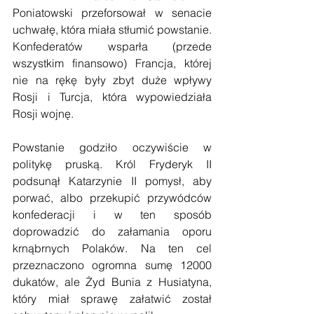
Poniatowski przeforsował w senacie 
uchwałę, która miała stłumić powstanie. 
Konfederatów wsparła (przede 
wszystkim finansowo) Francja, której 
nie na rękę były zbyt duże wpływy 
Rosji i Turcja, która wypowiedziała 
Rosji wojnę.
Powstanie godziło oczywiście w 
politykę pruską. Król Fryderyk II 
podsunął Katarzynie II pomysł, aby 
porwać, albo przekupić przywódców 
konfederacji i w ten sposób 
doprowadzić do załamania oporu 
krnąbrnych Polaków. Na ten cel 
przeznaczono ogromna sumę 12000 
dukatów, ale Żyd Bunia z Husiatyna, 
który miał sprawę załatwić został 