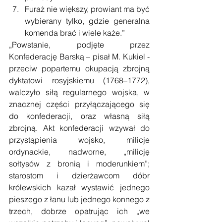
Furaż nie większy, prowiant ma być 
wybierany tylko, gdzie generalna 
komenda brać i wiele każe.” 
„Powstanie, podjęte przez 
Konfederację Barską – pisał M. Kukiel - 
przeciw popartemu okupacją zbrojną 
dyktatowi rosyjskiemu (1768–1772), 
walczyło siłą regularnego wojska, w 
znacznej części przyłączającego się 
do konfederacji, oraz własną siłą 
zbrojną. Akt konfederacji wzywał do 
przystąpienia wojsko, milicje 
ordynackie, nadworne, „milicję 
sołtysów z bronią i moderunkiem”; 
starostom i dzierżawcom dóbr 
królewskich kazał wystawić jednego 
pieszego z łanu lub jednego konnego z 
trzech, dobrze opatrując ich „we 