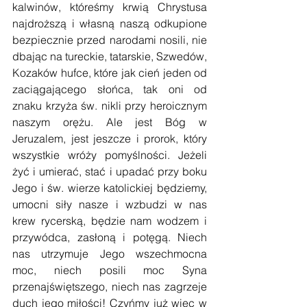
kalwinów, któreśmy krwią Chrystusa 
najdroższą i własną naszą odkupione 
bezpiecznie przed narodami nosili, nie 
dbając na tureckie, tatarskie, Szwedów, 
Kozaków hufce, które jak cień jeden od 
zaciągającego słońca, tak oni od 
znaku krzyża św. nikli przy heroicznym 
naszym orężu. Ale jest Bóg w 
Jeruzalem, jest jeszcze i prorok, który 
wszystkie wróży pomyślności. Jeżeli 
żyć i umierać, stać i upadać przy boku 
Jego i św. wierze katolickiej będziemy, 
umocni siły nasze i wzbudzi w nas 
krew rycerską, będzie nam wodzem i 
przywódca, zasłoną i potęgą. Niech 
nas utrzymuje Jego wszechmocna 
moc, niech posili moc Syna 
przenajświętszego, niech nas zagrzeje 
duch jego miłości! Czyńmy już więc w 