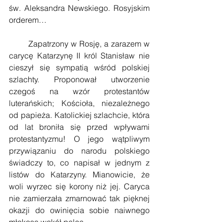
św. Aleksandra Newskiego. Rosyjskim 
orderem…
        Zapatrzony w Rosję, a zarazem w 
carycę Katarzynę II król Stanisław nie 
cieszył się sympatią wśród polskiej 
szlachty. Proponował utworzenie 
czegoś na wzór protestantów 
luterańskich; Kościoła, niezależnego 
od papieża. Katolickiej szlachcie, która 
od lat broniła się przed wpływami 
protestantyzmu! O jego wątpliwym 
przywiązaniu do narodu polskiego 
świadczy to, co napisał w jednym z 
listów do Katarzyny. Mianowicie, że 
woli wyrzec się korony niż jej. Caryca 
nie zamierzała zmarnować tak pięknej 
okazji do owinięcia sobie naiwnego 
młokosa wokół palca.