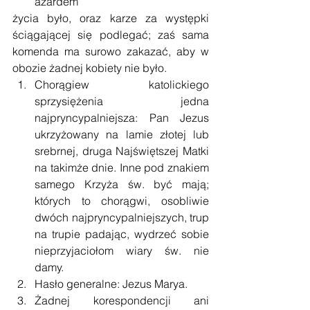
azardem 
życia było, oraz karze za występki 
ściągającej się podlegać; zaś sama 
komenda ma surowo zakazać, aby w 
obozie żadnej kobiety nie było.  
Chorągiew katolickiego 
sprzysiężenia jedna 
najpryncypalniejsza: Pan Jezus 
ukrzyżowany na lamie złotej lub 
srebrnej, druga Najświętszej Matki 
na takimże dnie. Inne pod znakiem 
samego Krzyża św. być mają; 
których to chorągwi, osobliwie 
dwóch najpryncypalniejszych, trup 
na trupie padając, wydrzeć sobie 
nieprzyjaciołom wiary św. nie 
damy.  
Hasło generalne: Jezus Marya.  
Żadnej korespondencji ani 