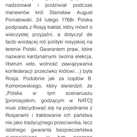
nadzorował i podziwiał podczas 
manewrów król Stanisław August 
Poniatowski. 24 lutego 1768r. Polska 
podpisała z Rosją traktat, który mówił o 
wieczystej przyjaźni, a dotyczył de 
facto wiodącej roli polityki rosyjskiej na 
terenie Polski. Gwarantem praw, które 
nazwano kardynalnymi (wolna elekcja, 
liberum veto, wolność zawiązywania 
konfederacji przeciwko królowi…) była 
Rosja. Podobnie jak za rządów B. 
Komorowskiego, który stwierdził, że 
„Polska w tym scenariuszu 
[prorosyjskim, godzącym w NATO] 
musi zdecydować się na pojednanie z 
Rosjanami i traktowanie ich państwa 
nie jako tradycyjnego przeciwnika, lecz 
istotnego gwaranta bezpieczeństwa 
europejskiego, w tym naszego 