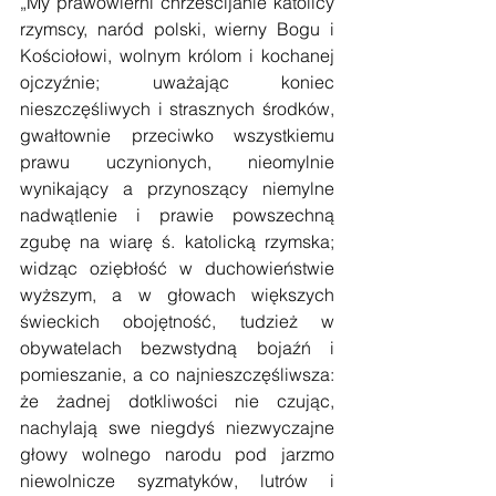
„My prawowierni chrześcijanie katolicy 
rzymscy, naród polski, wierny Bogu i 
Kościołowi, wolnym królom i kochanej 
ojczyźnie; uważając koniec 
nieszczęśliwych i strasznych środków, 
gwałtownie przeciwko wszystkiemu 
prawu uczynionych, nieomylnie 
wynikający a przynoszący niemylne 
nadwątlenie i prawie powszechną 
zgubę na wiarę ś. katolicką rzymska; 
widząc oziębłość w duchowieństwie 
wyższym, a w głowach większych 
świeckich obojętność, tudzież w 
obywatelach bezwstydną bojaźń i 
pomieszanie, a co najnieszczęśliwsza: 
że żadnej dotkliwości nie czując, 
nachylają swe niegdyś niezwyczajne 
głowy wolnego narodu pod jarzmo 
niewolnicze syzmatyków, lutrów i 