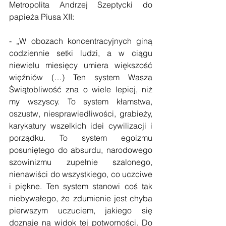
Metropolita Andrzej Szeptycki do 
papieża Piusa XII:
- „W obozach koncentracyjnych giną 
codziennie setki ludzi, a w ciągu 
niewielu miesięcy umiera większość 
więźniów (…) Ten system Wasza 
Świątobliwość zna o wiele lepiej, niż 
my wszyscy. To system kłamstwa, 
oszustw, niesprawiedliwości, grabieży, 
karykatury wszelkich idei cywilizacji i 
porządku. To system egoizmu 
posuniętego do absurdu, narodowego 
szowinizmu zupełnie szalonego, 
nienawiści do wszystkiego, co uczciwe 
i piękne. Ten system stanowi coś tak 
niebywałego, że zdumienie jest chyba 
pierwszym uczuciem, jakiego się 
doznaje na widok tej potworności. Do 