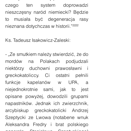
czego ten system doprowadzi 
nieszczęsny naród niemiecki? Będzie 
to musiała być degeneracja rasy 
nieznana dotychczas w historii.”²²²²
Ks. Tadeusz Isakowicz-Zaleski:
- „Ze smutkiem należy stwierdzić, że do 
mordów na Polakach podjudzali 
niektórzy duchowni prawosławni i 
greckokatoliccy. Ci ostatni pełnili 
funkcje kapelanów w UPA, a 
niejednokrotnie sami, jak to jest 
opisane powyżej, dowodzili grupami 
napastników. Jednak ich zwierzchnik, 
arcybiskup greckokatolicki Andrzej 
Szeptycki ze Lwowa (notabene wnuk 
Aleksandra Fredry i brat polskiego 