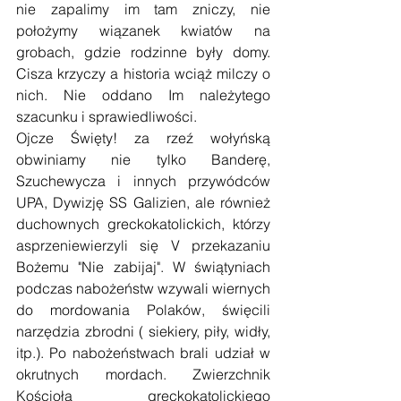
nie zapalimy im tam zniczy, nie 
położymy wiązanek kwiatów na 
grobach, gdzie rodzinne były domy. 
Cisza krzyczy a historia wciąż milczy o 
nich. Nie oddano Im należytego 
szacunku i sprawiedliwości.
Ojcze Święty! za rzeź wołyńską 
obwiniamy nie tylko Banderę, 
Szuchewycza i innych przywódców 
UPA, Dywizję SS Galizien, ale również 
duchownych greckokatolickich, którzy 
asprzeniewierzyli się V przekazaniu 
Bożemu "Nie zabijaj". W świątyniach 
podczas nabożeństw wzywali wiernych 
do mordowania Polaków, święcili 
narzędzia zbrodni ( siekiery, piły, widły, 
itp.). Po nabożeństwach brali udział w 
okrutnych mordach. Zwierzchnik 
Kościoła greckokatolickiego 