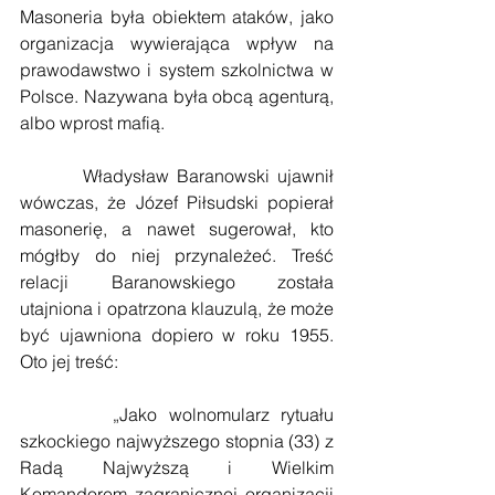
Masoneria była obiektem ataków, jako 
organizacja wywierająca wpływ na 
prawodawstwo i system szkolnictwa w 
Polsce. Nazywana była obcą agenturą, 
albo wprost mafią.
        Władysław Baranowski ujawnił 
wówczas, że Józef Piłsudski popierał 
masonerię, a nawet sugerował, kto 
mógłby do niej przynależeć. Treść 
relacji Baranowskiego została 
utajniona i opatrzona klauzulą, że może 
być ujawniona dopiero w roku 1955. 
Oto jej treść:
        „Jako wolnomularz rytuału 
szkockiego najwyższego stopnia (33) z 
Radą Najwyższą i Wielkim 
Komandorem zagranicznej organizacji 