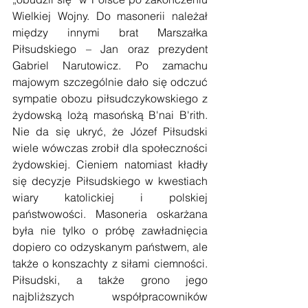
Wielkiej Wojny. Do masonerii należał 
między innymi brat Marszałka 
Piłsudskiego – Jan oraz prezydent 
Gabriel Narutowicz. Po zamachu 
majowym szczególnie dało się odczuć 
sympatie obozu piłsudczykowskiego z 
żydowską lożą masońską B'nai B'rith. 
Nie da się ukryć, że Józef Piłsudski 
wiele wówczas zrobił dla społeczności 
żydowskiej. Cieniem natomiast kładły 
się decyzje Piłsudskiego w kwestiach 
wiary katolickiej i polskiej 
państwowości. Masoneria oskarżana 
była nie tylko o próbę zawładnięcia 
dopiero co odzyskanym państwem, ale 
także o konszachty z siłami ciemności. 
Piłsudski, a także grono jego 
najbliższych współpracowników 