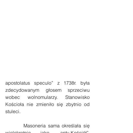
apostolatus speculo” z 1738r. była 
zdecydowanym głosem sprzeciwu 
wobec wolnomularzy. Stanowisko 
Kościoła nie zmieniło się zbytnio od 
stuleci.
        Masoneria sama określała się 
wielokrotnie jako „anty-Kościół”, 