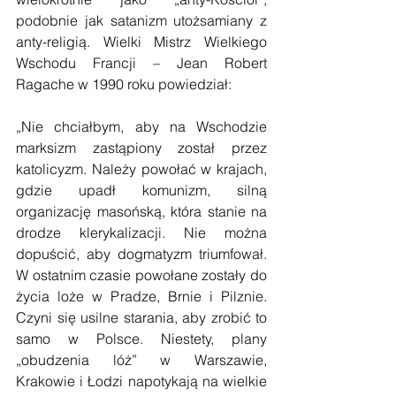
podobnie jak satanizm utożsamiany z 
anty-religią. Wielki Mistrz Wielkiego 
Wschodu Francji – Jean Robert 
Ragache w 1990 roku powiedział:
„Nie chciałbym, aby na Wschodzie 
marksizm zastąpiony został przez 
katolicyzm. Należy powołać w krajach, 
gdzie upadł komunizm, silną 
organizację masońską, która stanie na 
drodze klerykalizacji. Nie można 
dopuścić, aby dogmatyzm triumfował. 
W ostatnim czasie powołane zostały do 
życia loże w Pradze, Brnie i Pilznie. 
Czyni się usilne starania, aby zrobić to 
samo w Polsce. Niestety, plany 
„obudzenia lóż” w Warszawie, 
Krakowie i Łodzi napotykają na wielkie 