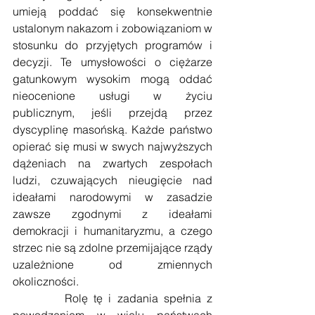
umieją poddać się konsekwentnie 
ustalonym nakazom i zobowiązaniom w 
stosunku do przyjętych programów i 
decyzji. Te umysłowości o ciężarze 
gatunkowym wysokim mogą oddać 
nieocenione usługi w życiu 
publicznym, jeśli przejdą przez 
dyscyplinę masońską. Każde państwo 
opierać się musi w swych najwyższych 
dążeniach na zwartych zespołach 
ludzi, czuwających nieugięcie nad 
ideałami narodowymi w zasadzie 
zawsze zgodnymi z ideałami 
demokracji i humanitaryzmu, a czego 
strzec nie są zdolne przemijające rządy 
uzależnione od zmiennych 
okoliczności.
         Rolę tę i zadania spełnia z 
powodzeniem w wielu państwach 