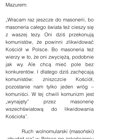
Mazurem:
„Wracam raz jeszcze do masonerii, bo 
masoneria całego świata też cieszy się 
z waszej tezy. Oni dziś przekonują 
komunistów, że powinni zlikwidować 
Kościół w Polsce. Bo masoneria też 
wierzy w to, że oni zwyciężą, podobnie 
jak wy. Ale chcą mieć pole bez 
konkurentów. I dlatego dziś zachęcają 
komunistów: zniszczcie Kościół, 
pozostanie nam tylko jeden wróg – 
komuniści. W tej chwili komunizm jest 
„wynajęty” przez masonerię 
wszechświatową do likwidowania 
Kościoła”.
        Ruch wolnomularski (masoński) 
„obudził się” w Polsce po zakończeniu 