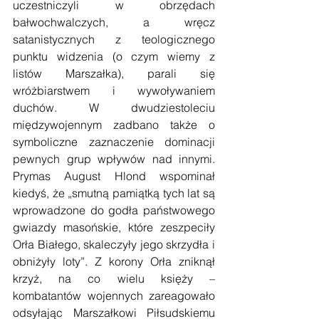
uczestniczyli w obrzędach 
bałwochwalczych, a wręcz 
satanistycznych z teologicznego 
punktu widzenia (o czym wiemy z 
listów Marszałka), parali się 
wróżbiarstwem i wywoływaniem 
duchów. W dwudziestoleciu 
międzywojennym zadbano także o 
symboliczne zaznaczenie dominacji 
pewnych grup wpływów nad innymi. 
Prymas August Hlond wspominał 
kiedyś, że „smutną pamiątką tych lat są 
wprowadzone do godła państwowego 
gwiazdy masońskie, które zeszpeciły 
Orła Białego, skaleczyły jego skrzydła i 
obniżyły loty”. Z korony Orła zniknął 
krzyż, na co wielu księży – 
kombatantów wojennych zareagowało 
odsyłając Marszałkowi Piłsudskiemu 