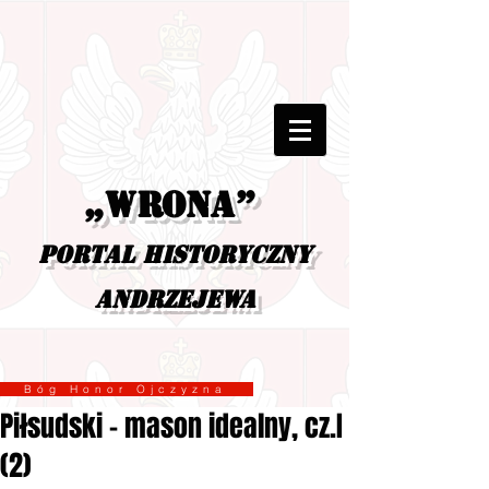
„Wrona”
portal historyczny
Andrzejewa
Bóg Honor Ojczyzna
Piłsudski - mason idealny, cz.I
(2)