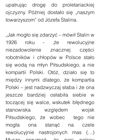
upatrując drogę do proletariackiej 
ojczyzny. Później dostało się „naszym 
towarzyszom” od Józefa Stalina.
„Jak mogło się zdarzyć – mówił Stalin w 
1926 roku - ,że rewolucyjne 
niezadowolenie znacznej części 
robotników i chłopów w Polsce stało 
się wodą na młyn Piłsudskiego, a nie 
kompartii Polski. Otóż, działo się to 
między innymi dlatego, że kompartia 
Polski – jest nadzwyczaj słaba i że ona 
jeszcze bardziej osłabiła siebie w 
toczącej się walce, wskutek błędnego 
stanowiska względem wojsk 
Piłsudskiego, że wobec  tego nie 
mogła ona stanąć na czele 
rewolucyjnie nastrojonych mas (…) 
Muszę przyznać, że nasi polscy 