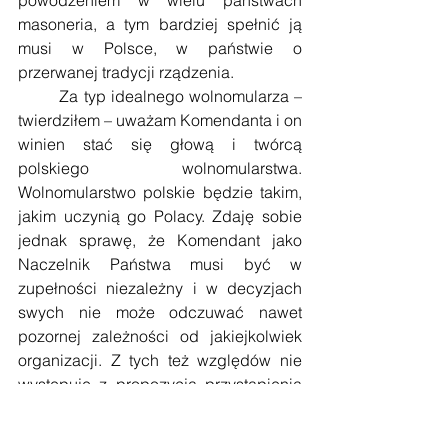
masoneria, a tym bardziej spełnić ją 
musi w Polsce, w państwie o 
przerwanej tradycji rządzenia.
        Za typ idealnego wolnomularza – 
twierdziłem – uważam Komendanta i on 
winien stać się głową i twórcą 
polskiego wolnomularstwa. 
Wolnomularstwo polskie będzie takim, 
jakim uczynią go Polacy. Zdaję sobie 
jednak sprawę, że Komendant jako 
Naczelnik Państwa musi być w 
zupełności niezależny i w decyzjach 
swych nie może odczuwać nawet 
pozornej zależności od jakiejkolwiek 
organizacji. Z tych też względów nie 
występuję z propozycją przystąpienia 
Piłsudskiego do masonerii. W istocie 
jednak zależność taka byłaby nie 