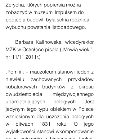
Zerycha, których popiersia można 
zobaczyć w muzeum. Impulsem do 
podjęcia budowli była setna rocznica 
wybuchu powstania listopadowego.
    Barbara Kalinowska, wicedyrektor 
MZK w Ostrołęce pisała („Mówią wieki”, 
nr. 11/11 2011r.):
„Pomnik – mauzoleum stanowi jeden z 
niewielu zachowanych przykładów 
kubaturowych budynków z okresu 
dwudziestolecia międzywojennego 
upamiętniających poległych. Jest 
jedynym tego typu obiektem w Polsce 
wzniesionym dla uczczenia poległych 
w bitwach 1831 roku. O jego 
wyjątkowości stanowi wkomponowanie 
go w założenie o historycznej funkcji 