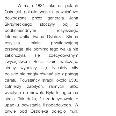
     W maju 1831 roku na polach 
Ostrołęki polskie wojska powstańcze 
dowodzone przez generała Jana 
Skrzyneckiego stoczyły bój z 
podkomendnymi rosyjskiego 
feldmarszałka Iwana Dybicza. Strona 
rosyjska miała przytłaczającą 
przewagę, ale pomimo tego walka nie 
zakończyła się zdecydowanym 
zwycięstwem Rosji. Obie walczące 
strony wycofały się. Niestety siły 
polskie nie mogły równać się z potęgą 
caratu. Powstańcy stracili około 6500 
żołnierzy zabitych, rannych albo 
wziętych do niewoli. Była to ogromna 
strata. Tak duża, że zadecydowała o 
upadku powstania listopadowego. W 
bitwie pod Ostrołęką poległo m.in. 