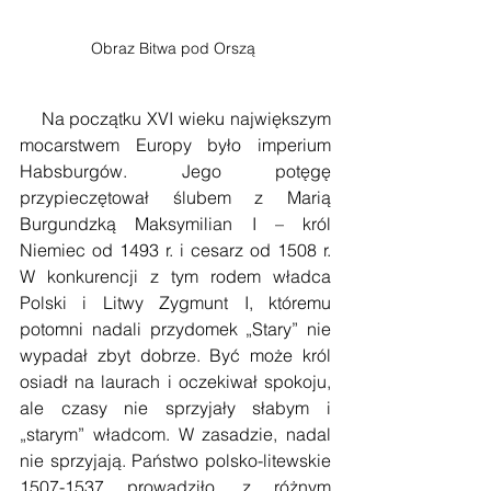
Obraz Bitwa pod Orszą 
    Na początku XVI wieku największym 
mocarstwem Europy było imperium 
Habsburgów. Jego potęgę 
przypieczętował ślubem z Marią 
Burgundzką Maksymilian I – król 
Niemiec od 1493 r. i cesarz od 1508 r. 
W konkurencji z tym rodem władca 
Polski i Litwy Zygmunt I, któremu 
potomni nadali przydomek „Stary” nie 
wypadał zbyt dobrze. Być może król 
osiadł na laurach i oczekiwał spokoju, 
ale czasy nie sprzyjały słabym i 
„starym” władcom. W zasadzie, nadal 
nie sprzyjają. Państwo polsko-litewskie 
1507-1537 prowadziło, z różnym 