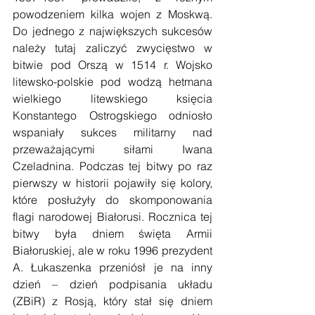
powodzeniem kilka wojen z Moskwą. 
Do jednego z największych sukcesów 
należy tutaj zaliczyć zwycięstwo w 
bitwie pod Orszą w 1514 r. Wojsko 
litewsko-polskie pod wodzą hetmana 
wielkiego litewskiego księcia 
Konstantego Ostrogskiego odniosło 
wspaniały sukces militarny nad 
przeważającymi siłami Iwana 
Czeladnina. Podczas tej bitwy po raz 
pierwszy w historii pojawiły się kolory, 
które posłużyły do skomponowania 
flagi narodowej Białorusi. Rocznica tej 
bitwy była dniem święta Armii 
Białoruskiej, ale w roku 1996 prezydent 
A. Łukaszenka przeniósł je na inny 
dzień – dzień podpisania układu 
(ZBiR) z Rosją, który stał się dniem 