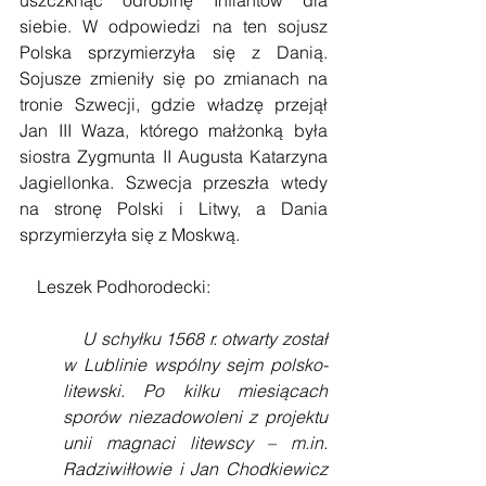
siebie. W odpowiedzi na ten sojusz 
Polska sprzymierzyła się z Danią. 
Sojusze zmieniły się po zmianach na 
tronie Szwecji, gdzie władzę przejął 
Jan III Waza, którego małżonką była 
siostra Zygmunta II Augusta Katarzyna 
Jagiellonka. Szwecja przeszła wtedy 
na stronę Polski i Litwy, a Dania 
sprzymierzyła się z Moskwą.
    Leszek Podhorodecki:
U schyłku 1568 r. otwarty został 
w Lublinie wspólny sejm polsko-
litewski. Po kilku miesiącach 
sporów niezadowoleni z projektu 
unii magnaci litewscy – m.in. 
Radziwiłłowie i Jan Chodkiewicz 