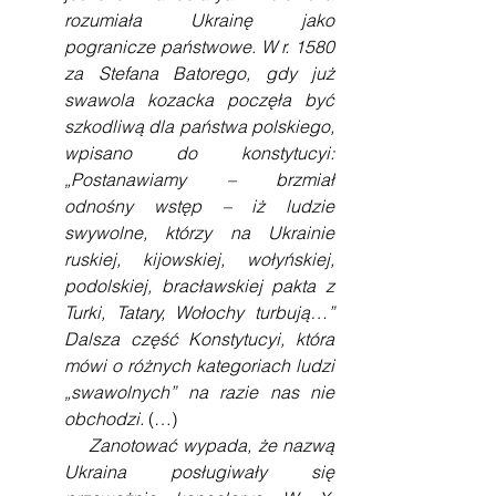
rozumiała Ukrainę jako 
pogranicze państwowe. W r. 1580 
za Stefana Batorego, gdy już 
swawola kozacka poczęła być 
szkodliwą dla państwa polskiego, 
wpisano do konstytucyi: 
„Postanawiamy – brzmiał 
odnośny wstęp – iż ludzie 
swywolne, którzy na Ukrainie 
ruskiej, kijowskiej, wołyńskiej, 
podolskiej, bracławskiej pakta z 
Turki, Tatary, Wołochy turbują…” 
Dalsza część Konstytucyi, która 
mówi o różnych kategoriach ludzi 
„swawolnych” na razie nas nie 
obchodzi. 
(…)
    Zanotować wypada, że nazwą 
Ukraina posługiwały się 