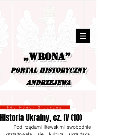
„Wrona”
portal historyczny
Andrzejewa
Bóg Honor Ojczyzna
Historia Ukrainy, cz. IV (10)
    Pod rządami litewskimi swobodnie 
kształtowała się kultura ukraińska. 