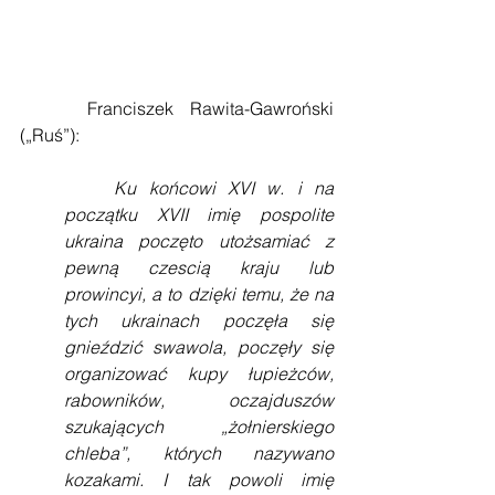
    Franciszek Rawita-Gawroński 
(„Ruś”):
Ku końcowi XVI w. i na 
początku XVII imię pospolite 
ukraina poczęto utożsamiać z 
pewną czescią kraju lub 
prowincyi, a to dzięki temu, że na 
tych ukrainach poczęła się 
gnieździć swawola, poczęły się 
organizować kupy łupieżców, 
rabowników, oczajduszów 
szukających „żołnierskiego 
chleba”, których nazywano 
kozakami. I tak powoli imię 