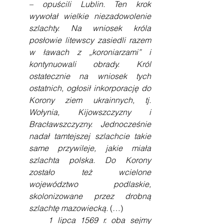
– opuścili Lublin. Ten krok 
wywołał wielkie niezadowolenie 
szlachty. Na wniosek króla 
posłowie litewscy zasiedli razem 
w ławach z „koroniarzami” i 
kontynuowali obrady. Król 
ostatecznie na wniosek tych 
ostatnich, ogłosił inkorporację do 
Korony ziem ukrainnych, tj. 
Wołynia, Kijowszczyzny i 
Bracławszczyzny. Jednocześnie 
nadał tamtejszej szlachcie takie 
same przywileje, jakie miała 
szlachta polska. Do Korony 
zostało też wcielone 
województwo podlaskie, 
skolonizowane przez drobną 
szlachtę mazowiecką. 
(…)
    1 lipca 1569 r. oba sejmy 