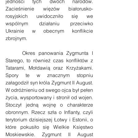
jedności tych dwóch narodów. 
Zacieśnienie więzów białorusko-
rosyjskich uwidoczniło się we 
wspólnym działaniu przeciwko 
Ukrainie w obecnym konflikcie 
zbrojnym.
     Okres panowania Zygmunta I 
Starego, to również czas konfliktów z 
Tatarami, Mołdawią oraz Krzyżakami. 
Spory te w znacznym stopniu 
załagodził syn króla Zygmunt II August. 
W odróżnieniu od swego ojca był pełen 
życia, wysportowany i stronił od wojen. 
Stoczył jedną wojnę o charakterze 
obronnym. Rzecz szła o Inflanty, czyli 
terytorium dzisiejszej Łotwy i Estonii, o 
które pokusiło się Wielkie Księstwo 
Moskiewskie. Zygmunt II August 