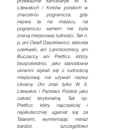
przeważnie kancelarye W. X. 
Litewskich i Królów polskich w 
znaczeniu pogranicza, gdy 
nazwa ta na miejscu, na 
pograniczu samem nie była 
znaną miejscowej ludności. Tak n. 
p. ani Ostafi Daszkiewicz, starosta 
czerkaski, ani Lanckorońscy, ani 
Buczaccy, ani Pretficz, którzy 
bezpośrednio, jako starostowie 
ukrainni stykali się z ludnością 
miejscową, nie używali nazwy 
Ukrainy. Oni znali tylko W. X. 
Litewskie i Państwo Polskie jako 
całość terytorialną. Tak np. 
Pretficz, który najczęściej i 
najskuteczniej uganiał się za 
Tatarami, wymieniając nieraz 
bardzo szczegółowo 