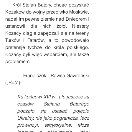
    Król Stefan Batory, chcąc pozyskać 
Kozaków do wojny przeciwko Moskwie, 
nadał im pewne ziemie nad Dnieprem i 
ustanowił dla nich żołd. Niestety 
Kozacy ciągle zapędzali się na tereny 
Turków i Tatarów, a to powodowało 
pretensje tychże do króla polskiego. 
Kozacy byli więc wsparciem, ale także 
problemem.
    Franciszek Rawita-Gawroński 
(„Ruś”):
Ku końcowi XVI w., ale jeszcze za 
czasów Stefana Batorego 
poczęło się ustalać pojęcie 
Ukrainy, nie jako pogranicza, lecz 
prowincyi, terrytoryalne. Może 