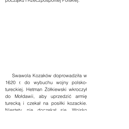
początku I Rzeczpospolitej Polskiej.
    Swawola Kozaków doprowadziła w 
1620 r. do wybuchu wojny polsko-
tureckiej. Hetman Żółkiewski wkroczył 
do Mołdawii, aby uprzedzić armię 
turecką i czekał na posiłki kozackie. 
Niestety, nie doczekał się. Wojsko 
polskie zostało rozbite w bitwie pod 
Cecorą, a sam hetman poległ w trakcie 