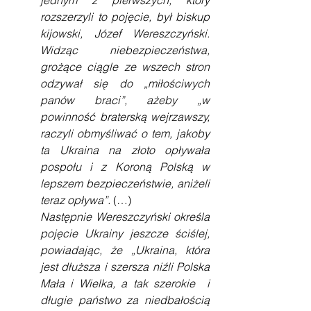
jednym z pierwszych, który 
rozszerzyli to pojęcie, był biskup 
kijowski, Józef Wereszczyński. 
Widząc niebezpieczeństwa, 
grożące ciągle ze wszech stron 
odzywał się do „miłościwych 
panów braci”, ażeby „w 
powinność braterską wejrzawszy, 
raczyli obmyśliwać o tem, jakoby 
ta Ukraina na złoto opływała 
pospołu i z Koroną Polską w 
lepszem bezpieczeństwie, aniżeli 
teraz opływa”. 
(…)
Następnie Wereszczyński określa 
pojęcie Ukrainy jeszcze ściślej, 
powiadając, że „Ukraina, która 
jest dłuższa i szersza niźli Polska 
Mała i Wielka, a tak szerokie  i 
długie państwo za niedbałością 