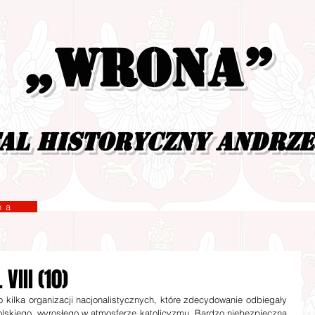
„Wrona”
al historyczny Andrz
yzna
VIII (10)
ło kilka organizacji nacjonalistycznych, które zdecydowanie odbiegały 
lskiego, wyrosłego w atmosferze katolicyzmu. Bardzo niebezpieczna 