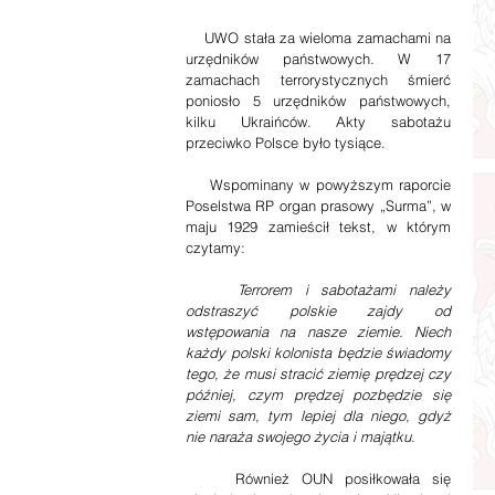
    UWO stała za wieloma zamachami na 
urzędników państwowych. W 17 
zamachach terrorystycznych śmierć 
poniosło 5 urzędników państwowych, 
kilku Ukraińców. Akty sabotażu 
przeciwko Polsce było tysiące.
    Wspominany w powyższym raporcie 
Poselstwa RP organ prasowy „Surma”, w 
maju 1929 zamieścił tekst, w którym 
czytamy:
Terrorem i sabotażami należy 
odstraszyć polskie zajdy od 
wstępowania na nasze ziemie. Niech 
każdy polski kolonista będzie świadomy 
tego, że musi stracić ziemię prędzej czy 
później, czym prędzej pozbędzie się 
ziemi sam, tym lepiej dla niego, gdyż 
nie naraża swojego życia i majątku.
    Również OUN posiłkowała się 