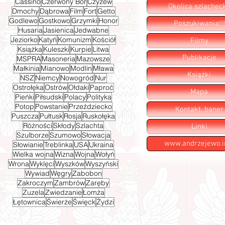
Cassino
Czerwony Bór
Czyżew
Okolica szlachec
Dmochy
Dąbrowa
Film
Fort
Getto
Godlewo
Gostkowo
Grzymki
Honor
Poszukiwania!!!
Husaria
Jasienica
Jedwabne
Jeziorko
Katyń
Komunizm
Kościół
Filmy
Książka
Kuleszki
Kurpie
Litwa
Publikacje
MSPRA
Masoneria
Mazowsze
Małkinia
Mianowo
Modlin
Mława
Książki
NSZ
Niemcy
Nowogród
Nur
Ostrołęka
Ostrów
Ołdaki
Paproć
Mapa
Pieńki
Piłsudski
Polacy
Polityka
Potop
Powstanie
Przeździecko
Kontakt, baner
Puszcza
Pułtusk
Rosja
Ruskołęka
Różności
Skłody
Szlachta
Linki
Szulborze
Szumowo
Słowacja
www.andrzejewo.i
Słowianie
Treblinka
USA
Ukraina
Wielka wojna
Wizna
Wojna
Wołyń
Wrona
Wyklęci
Wyszków
Wyszyński
Wywiad
Węgry
Zabobon
Zakroczym
Zambrów
Zaręby
Zuzela
Zwiedzanie
Łomża
Łętownica
Świerże
Święck
Żydzi