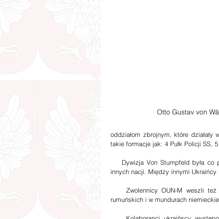
Otto Gustav von Wä
oddziałom zbrojnym, które działały 
takie formacje jak: 4 Pułk Policji SS, 5 
    Dywizja Von Stumpfeld była co p
innych nacji. Między innymi Ukraińcy 
    Zwolennicy OUN-M weszli też w
rumuńskich i w mundurach niemieckieg
    Kolaboranci ukraińscy występo