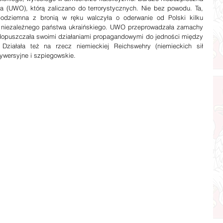
 (UWO), którą zaliczano do terrorystycznych. Nie bez powodu. Ta, 
podziemna z bronią w ręku walczyła o oderwanie od Polski kilku 
ie niezależnego państwa ukraińskiego. UWO przeprowadzała zamachy 
ie dopuszczała swoimi działaniami propagandowymi do jedności między 
Działała też na rzecz niemieckiej Reichswehry (niemieckich sił 
ywersyjne i szpiegowskie.