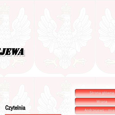
ejewa
Strona główna
Wrona
Czytelnia
Andrzejewo - mia