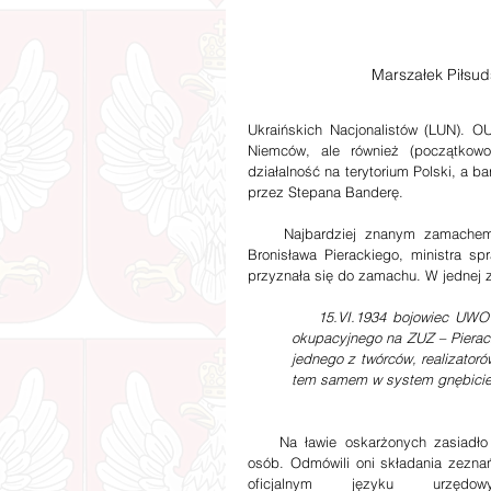
Marszałek Piłsud
Ukraińskich Nacjonalistów (LUN). O
Niemców, ale również (początkowo
działalność na terytorium Polski, a ba
przez Stepana Banderę.
    Najbardziej znanym zamachem,
Bronisława Pierackiego, ministra s
przyznała się do zamachu. W jednej 
15.VI.1934 bojowiec UWO 
okupacyjnego na ZUZ – Pierack
jednego z twórców, realizatoró
tem samem w system gnębicie
    Na ławie oskarżonych zasiadło 
osób. Odmówili oni składania zeznań
oficjalnym języku urzędowy