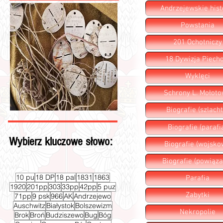
Andrzejewskie hist
Powstania
201 Ochotniczy
18 Dywizja Piecho
Wyklęci
Schrony L. Mołot
Biografie (szlacht
Biografie (parafi
Wybierz kluczowe słowo:
Biografie (wojsko
Biografie (powiąza
10 pu
18 DP
18 pal
1831
1863
Parafia
1920
201pp
303
33pp
42pp
5 puz
Zabytki
71pp
9 psk
966
AK
Andrzejewo
Auschwitz
Białystok
Bolszewizm
Nekropolie
Brok
Broń
Budziszewo
Bug
Bóg