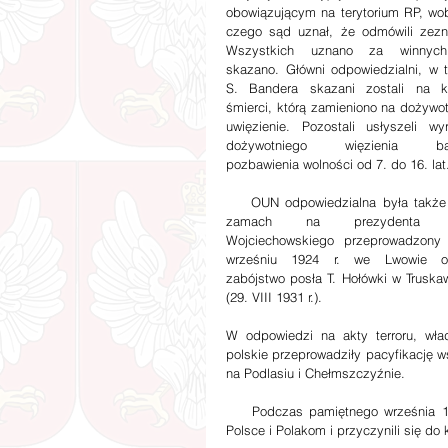
obowiązującym na terytorium RP, wob
czego sąd uznał, że odmówili zezna
Wszystkich uznano za winnych
skazano. Główni odpowiedzialni, w t
S. Bandera skazani zostali na ka
śmierci, którą zamieniono na dożywotn
uwięzienie. Pozostali usłyszeli wyro
dożywotniego więzienia bą
pozbawienia wolności od 7. do 16. lat
    OUN odpowiedzialna była także 
zamach na prezydenta S
Wojciechowskiego przeprowadzony 
wrześniu 1924 r. we Lwowie or
zabójstwo posła T. Hołówki w Truskaw
(29. VIII 1931 r.).
W odpowiedzi na akty terroru, wład
polskie przeprowadziły pacyfikację w
na Podlasiu i Chełmszczyźnie.
    Podczas pamiętnego września 193
Polsce i Polakom i przyczynili się do