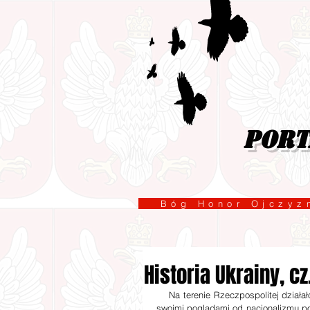
port
Bóg Honor Ojcz
Historia Ukrainy, cz. 
    Na terenie Rzeczpospolitej działa
swoimi poglądami od nacjonalizmu po