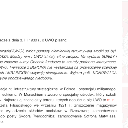
dze z dnia 3. III 1930 r., o UWO pisano:
zacja”/UWO/, prócz pomocy niemieckiej otrzymywała środki od był. 
A. Między nim i UWO istniały silne związki. Na wydanie SURMY i 
 znaczne sumy. Obecnie fundusze te zostały podobno wstrzymane, 
UWO. Pieniądze z BERLINA nie wystarczają na prowadzenie szerokiej 
skich UKRAIŃCÓW wpływają nieregularnie. Wyjazd pułk. KONOWALCA 
ycie spodziewanego niedoboru.
cje nt. infrastruktury strategicznej w Polsce i potencjału militarnego. 
ieckiemu. W Monachium stworzono specjalny ośrodek, który szkolił 
 Najbardziej znane akty terroru, których dopuściła się UWO to 
m.in
.: 
efa Piłsudskiego we wrześniu 1921 r.; zniszczenie magazynów 
a; wysadzenie składów pocisków w Rzeszowie; zamordowanie 
go poety Sydora Twerdochliba; zamordowanie Sofrona Matwijasa, 
go.