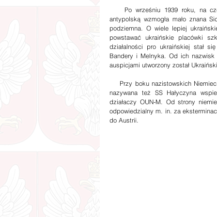
    Po wrześniu 1939 roku, na czę
antypolską wzmogła mało znana Sic
podziemna. O wiele lepiej ukraińsk
powstawać ukraińskie placówki szk
działalności pro ukraińskiej stał 
Bandery i Melnyka. Od ich nazwisk
auspicjami utworzony został Ukraiński
    Przy boku nazistowskich Niemiec 
nazywana też SS Hałyczyna wspiera
działaczy OUN-M. Od strony niemiec
odpowiedzialny m. in. za eksterminacj
do Austrii.