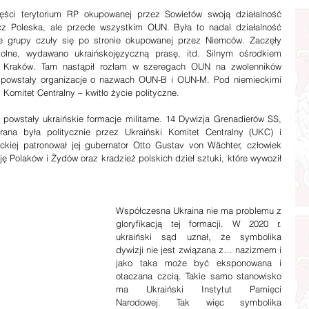
ści terytorium RP okupowanej przez Sowietów swoją działalność 
z Poleska, ale przede wszystkim OUN. Była to nadal działalność 
ie grupy czuły się po stronie okupowanej przez Niemców. Zaczęły 
olne, wydawano ukraińskojęzyczną prasę, itd. Silnym ośrodkiem 
się Kraków. Tam nastąpił rozłam w szeregach OUN na zwolenników 
 powstały organizacje o nazwach OUN-B i OUN-M. Pod niemieckimi 
 Komitet Centralny – kwitło życie polityczne.
powstały ukraińskie formacje militarne. 14 Dywizja Grenadierów SS, 
na była politycznie przez Ukraiński Komitet Centralny (UKC) i 
kiej patronował jej gubernator Otto Gustav von Wächter, człowiek 
ę Polaków i Żydów oraz kradzież polskich dzieł sztuki, które wywoził 
Współczesna Ukraina nie ma problemu z 
gloryfikacją tej formacji. W 2020 r. 
ukraiński sąd uznał, że symbolika 
dywizji nie jest związana z… nazizmem i 
jako taka może być eksponowana i 
otaczana czcią. Takie samo stanowisko 
ma Ukraiński Instytut Pamięci 
Narodowej. Tak więc symbolika 