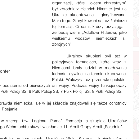
organizacji, której „ojcem chrzestnym” 
był zbrodniarz Heinrich Himmler jest na 
Ukrainie akceptowana i gloryfikowana. 
Mało tego. Gloryfikowani są też żołnierze 
tej formacji. Ci sami, którzy przysięgali, 
że będą wierni „Adolfowi Hitlerowi, jako 
wielkiemu wodzowi niemieckich sił 
zbrojnych”.
    Ukraińcy skupieni byli też w 
policyjnych formacjach, które wraz z 
Niemcami brały udział w mordowaniu 
chter
ludności cywilnej na terenie okupowanej 
Polski. Walczyły też przeciwko polskim 
w podziemiu od pierwszych dni wojny. Podczas wojny funkcjonowały 
Pułk Policji SS, 6 Pułk Policji SS, 7 Pułk Policji SS, 8 Pułk Policji SS.
rawda niemiecka, ale w jej składzie znajdowali się także ochotnicy 
i Rosjanie.
 szeregi tzw. Legionu „Puma”. Formacja ta skupiała Ukraińców 
o Wehrmachtu służyli w składzie 11. Armii Grupy Armii „Południe”.
wali też w formacjach: Ukraińscy Wolni Kozacy, Ukraińska Armia 