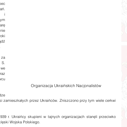
ec 
ń. 
 i 
ym 
rę 
ie 
ki 
dź 
.
za 
. 
we 
az 
cu 
Organizacja Ukraińskich Nacjonalistów
ze 
si zamieszkałych przez Ukraińców. Zniszczono przy tym wiele cerkwi 
9 r. Ukraińcy skupieni w tajnych organizacjach stanęli przeciwko 
 klęski Wojska Polskiego.