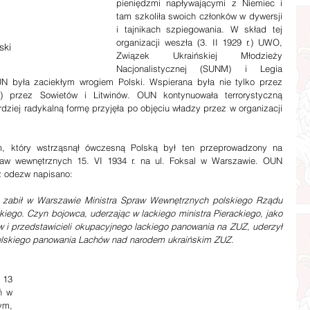
pieniędzmi napływającymi z Niemiec i 
tam szkoliła swoich członków w dywersji 
i tajnikach szpiegowania. W skład tej 
organizacji weszła (3. II 1929 r.) UWO, 
ski
Związek Ukraińskiej Młodzieży 
Nacjonalistycznej (SUNM) i Legia 
UN była zaciekłym wrogiem Polski. Wspierana była nie tylko przez 
) przez Sowietów i Litwinów. OUN kontynuowała terrorystyczną 
rdziej radykalną formę przyjęła po objęciu władzy przez w organizacji 
 który wstrząsnął ówczesną Polską był ten przeprowadzony na 
praw wewnętrznych 15. VI 1934 r. na ul. Foksal w Warszawie. OUN 
z odezw napisano:
zabił w Warszawie Ministra Spraw Wewnętrznych polskiego Rządu 
iego. Czyn bojowca, uderzając w lackiego ministra Pierackiego, jako 
w i przedstawicieli okupacyjnego lackiego panowania na ZUZ, uderzył 
lskiego panowania Lachów nad narodem ukraińskim ZUZ.
13 
 w 
m, 