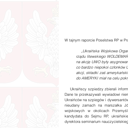
W tajnym raporcie Poselstwa RP w Pra
„Ukraińska Wojskowa Organi
rządu litewskiego WOLDEMARAS
na akcję UWO były asygnowane
co bardzo niepokoi członków 
akcji, składki zaś amerykań
do AMERYKI miał na celu pokr
    Ukraińscy szpiedzy zbierali informa
Dane te przekazywali wywiadowi niem
Ukraińców na szpiegów i dywersantów.
nieudany zamach na marszałka Józ
wojskowych w okolicach Przemyśl
kandydata do Sejmu RP, ukraińskie
dyrektora seminarium nauczycielskie