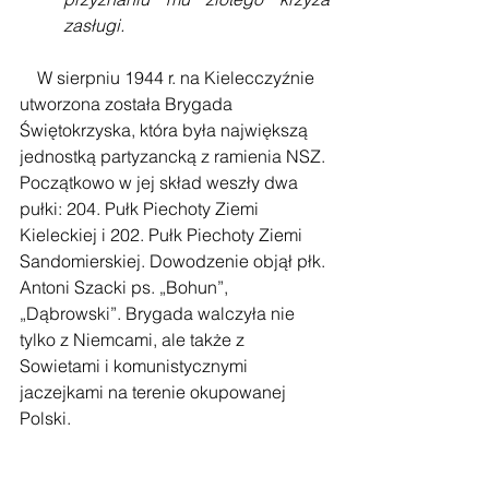
zasługi. 
    W sierpniu 1944 r. na Kielecczyźnie 
utworzona została Brygada 
Świętokrzyska, która była największą 
jednostką partyzancką z ramienia NSZ. 
Początkowo w jej skład weszły dwa 
pułki: 204. Pułk Piechoty Ziemi 
Kieleckiej i 202. Pułk Piechoty Ziemi 
Sandomierskiej. Dowodzenie objął płk. 
Antoni Szacki ps. „Bohun”, 
„Dąbrowski”. Brygada walczyła nie 
tylko z Niemcami, ale także z 
Sowietami i komunistycznymi 
jaczejkami na terenie okupowanej 
Polski. 