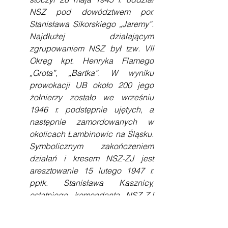
NSZ pod dowództwem por. 
Stanisława Sikorskiego „Jaremy”. 
Najdłużej działającym 
zgrupowaniem NSZ był tzw. VII 
Okręg kpt. Henryka Flamego 
„Grota”, „Bartka”. W wyniku 
prowokacji UB około 200 jego 
żołnierzy zostało we wrześniu 
1946 r. podstępnie ujętych, a 
następnie zamordowanych w 
okolicach Łambinowic na Śląsku. 
Symbolicznym zakończeniem 
działań i kresem NSZ-ZJ jest 
aresztowanie 15 lutego 1947 r. 
ppłk. Stanisława Kasznicy, 
ostatniego komendanta NSZ-ZJ 
(stracony w Warszawie 12 maja 
1948 r.).