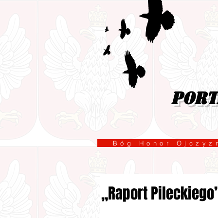
port
Bóg Honor Ojcz
„Raport Pileckiego”