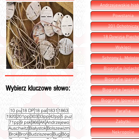
Andrzejewskie hist
Powstania
201 Ochotniczy
18 Dywizja Piecho
Wyklęci
Schrony L. Mołot
Biografie (szlacht
Biografie (parafi
Wybierz kluczowe słowo:
Biografie (wojsko
Biografie (powiąza
10 pu
18 DP
18 pal
1831
1863
Parafia
1920
201pp
303
33pp
42pp
5 puz
Zabytki
71pp
9 psk
966
AK
Andrzejewo
Auschwitz
Białystok
Bolszewizm
Nekropolie
Brok
Broń
Budziszewo
Bug
Bóg