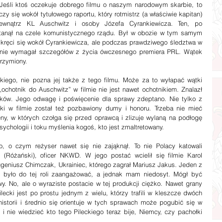
 Jeśli ktoś oczekuje dobrego filmu o naszym narodowym skarbie, to 
y się wokół tytułowego raportu, który rotmistrz (a właściwie kapitan) 
wewnątrz KL Auschwitz i osoby Józefa Cyrankiewicza. Ten, po 
tanął na czele komunistycznego rządu. Był w obozie w tym samym 
u kręci się wokół Cyrankiewicza, ale podczas prawdziwego śledztwa w 
go nie wymagał szczegółów z życia ówczesnego premiera PRL. Wątek 
rzymiony. 
ochotnik do Auschwitz” w filmie nie jest nawet ochotnikiem. Znalazł 
ików. Jego odwagę i poświęcenie dla sprawy zdeptano. Nie tylko z 
ki w filmie został też pozbawiony dumy i honoru. Trzeba nie mieć 
ny, w których czołga się przed oprawcą i zlizuje wylaną na podłogę 
sychologii i toku myślenia kogoś, kto jest zmaltretowany. 
 (Różański), oficer NKWD. W jego postać wcielił się filmie Karol 
eniusz Chimczak, Ukrainiec, którego zagrał Mariusz Jakus. Jeden z 
 było do tej roli zaangażować, a jednak mam niedosyt. Mógł być 
y. No, ale o wyraziste postacie w tej produkcji ciężko. Nawet grany 
cki jest po prostu jednym z wielu, którzy trafili w kleszcze dwóch 
historii i średnio się orientuje w tych sprawach może pogubić się w 
 nie wiedzieć kto tego Pileckiego teraz bije, Niemcy, czy pachołki 