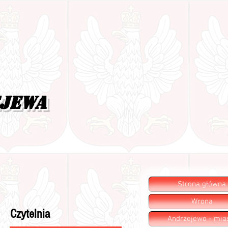
ejewa
Strona główna
Wrona
Czytelnia
Andrzejewo - mia