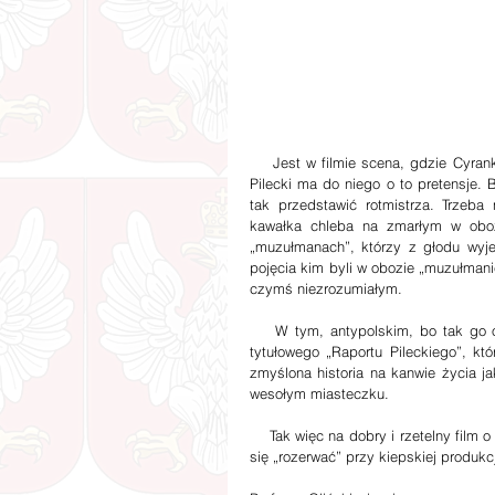
    Jest w filmie scena, gdzie Cyrankiewicz zabiera kawałek chleba zmarłemu więźniowi KL Auschwitz, a 
Pilecki ma do niego o to pretensje. 
tak przedstawić rotmistrza. Trzeba
kawałka chleba na zmarłym w oboz
„muzułmanach”, którzy z głodu wyje
pojęcia kim byli w obozie „muzułmanie”
czymś niezrozumiałym. 
    W tym, antypolskim, bo tak go oceniam filmie Witold Pilecki nie jest ważny. Ważniejszy jest motyw 
tytułowego „Raportu Pileckiego”, kt
zmyślona historia na kanwie życia ja
wesołym miasteczku.
    Tak więc na dobry i rzetelny film o Witoldzie Pileckim będziemy musieli zaczekać. Tymczasem możemy 
się „rozerwać” przy kiepskiej produk