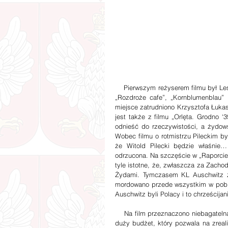
    Pierwszym reżyserem filmu był Leszek Wosiewicz, znany między innymi z filmów: „Był sobie dzieciak”, 
„Rozdroże cafe”, „Kornblumenblau” i
miejsce zatrudniono Krzysztofa Łukasz
jest także z filmu „Orlęta. Grodno ‘3
odnieść do rzeczywistości, a żydows
Wobec filmu o rotmistrzu Pileckim b
że Witold Pilecki będzie właśnie…
odrzucona. Na szczęście w „Raporcie P
tyle istotne, że, zwłaszcza za Zacho
Żydami. Tymczasem KL Auschwitz zos
mordowano przede wszystkim w poblis
Auschwitz byli Polacy i to chrześcijan
    Na film przeznaczono niebagatelną kwotę pieniędzy, sięgającą blisko 40 milionów złotych. To naprawdę 
duży budżet, który pozwala na zrealiz