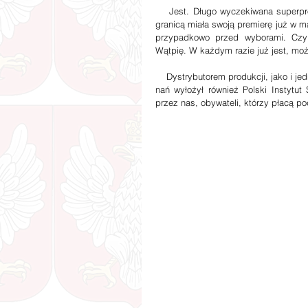
    Jest. Długo wyczekiwana superprodukcja o osobie rotmistrza Witolda Pileckiego jest już w kinach. Za 
granicą miała swoją premierę już w maj
przypadkowo przed wyborami. Czy
Wątpię. W każdym razie już jest, moż
    Dystrybutorem produkcji, jako i jednym z organów współfinansujących jest TVP (koproducent). Pieniądze 
nań wyłożył również Polski Instytut
przez nas, obywateli, którzy płacą pod