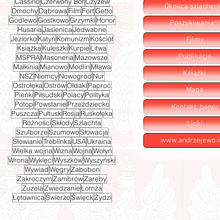
Cassino
Czerwony Bór
Czyżew
Okolica szlachec
Dmochy
Dąbrowa
Film
Fort
Getto
Godlewo
Gostkowo
Grzymki
Honor
Poszukiwania!!!
Husaria
Jasienica
Jedwabne
Jeziorko
Katyń
Komunizm
Kościół
Filmy
Książka
Kuleszki
Kurpie
Litwa
Publikacje
MSPRA
Masoneria
Mazowsze
Małkinia
Mianowo
Modlin
Mława
Książki
NSZ
Niemcy
Nowogród
Nur
Ostrołęka
Ostrów
Ołdaki
Paproć
Mapa
Pieńki
Piłsudski
Polacy
Polityka
Potop
Powstanie
Przeździecko
Kontakt, baner
Puszcza
Pułtusk
Rosja
Ruskołęka
Różności
Skłody
Szlachta
Linki
Szulborze
Szumowo
Słowacja
www.andrzejewo.i
Słowianie
Treblinka
USA
Ukraina
Wielka wojna
Wizna
Wojna
Wołyń
Wrona
Wyklęci
Wyszków
Wyszyński
Wywiad
Węgry
Zabobon
Zakroczym
Zambrów
Zaręby
Zuzela
Zwiedzanie
Łomża
Łętownica
Świerże
Święck
Żydzi