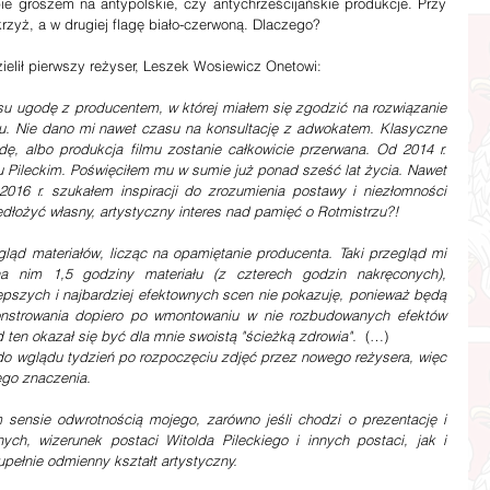
pie groszem na antypolskie, czy antychrześcijańskie produkcje. Przy 
rzyż, a w drugiej flagę biało-czerwoną. Dlaczego? 
dzielił pierwszy reżyser, Leszek Wosiewicz Onetowi:
mu. Nie dano mi nawet czasu na konsultację z adwokatem. Klasyczne 
ę, albo produkcja filmu zostanie całkowicie przerwana. Od 2014 r. 
u Pileckim. Poświęciłem mu w sumie już ponad sześć lat życia. Nawet 
2016 r. szukałem inspiracji do zrozumienia postawy i niezłomności 
dłożyć własny, artystyczny interes nad pamięć o Rotmistrzu?!
a nim 1,5 godziny materiału (z czterech godzin nakręconych), 
epszych i najbardziej efektownych scen nie pokazuję, ponieważ będą 
strowania dopiero po wmontowaniu w nie rozbudowanych efektów 
ten okazał się być dla mnie swoistą "ścieżką zdrowia".  
(…)
ego znaczenia.
ensie odwrotnością mojego, zarówno jeśli chodzi o prezentację i 
znych, wizerunek postaci Witolda Pileckiego i innych postaci, jak i 
pełnie odmienny kształt artystyczny.