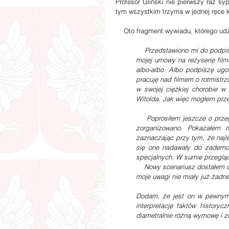
Profesor Gliński nie pierwszy raz sy
tym wszystkim trzyma w jednej ręce k
    Oto fragment wywiadu, którego u
    Przedstawiono mi do podpisu ugodę z producentem, w której miałem się zgodzić na rozwiązanie 
mojej umowy na reżyserię fil
albo-albo. Albo podpiszę ugod
pracuję nad filmem o rotmistrz
w swojej ciężkiej chorobie w 
Witolda. Jak więc mogłem prze
    Poprosiłem jeszcze o przegląd materiałów, licząc na opamiętanie producenta. Taki przegląd mi 
zorganizowano. Pokazałem n
zaznaczając przy tym, że najl
się one nadawały do zademon
specjalnych. W sumie przegląd 
    Nowy scenariusz dostałem do wglądu tydzień po rozpoczęciu zdjęć przez nowego reżysera, więc 
moje uwagi nie miały już żadn
Dodam, że jest on w pewnym s
interpretację faktów historyc
diametralnie różną wymowę i zu