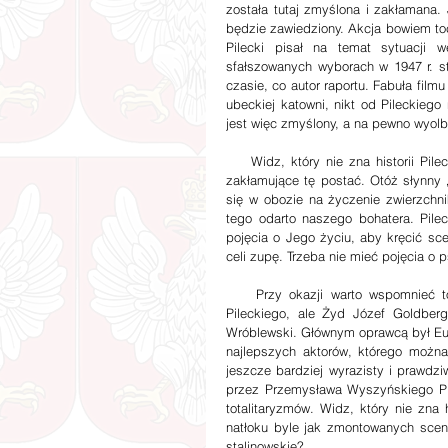
została tutaj zmyślona i zakłamana.
będzie zawiedziony. Akcja bowiem tocz
Pilecki pisał na temat sytuacji 
sfałszowanych wyborach w 1947 r. s
czasie, co autor raportu. Fabuła film
ubeckiej katowni, nikt od Pileckie
jest więc zmyślony, a na pewno wyolb
    Widz, który nie zna historii Pileckiego, nie pozna jej także z tego filmu. Może za to wyłapać wątki 
zakłamujące tę postać. Otóż słynny „
się w obozie na życzenie zwierzchn
tego odarto naszego bohatera. Pilec
pojęcia o Jego życiu, aby kręcić sce
celi zupę. Trzeba nie mieć pojęcia o p
    Przy okazji warto wspomnieć to, o czym reżyser nawet się nie zająknął. To nie Polacy katowali 
Pileckiego, ale Żyd Józef Goldberg
Wróblewski. Głównym oprawcą był Eug
najlepszych aktorów, którego można
jeszcze bardziej wyrazisty i prawdziw
przez Przemysława Wyszyńskiego Pile
totalitaryzmów. Widz, który nie zna 
natłoku byle jak zmontowanych scen i
stalinowskie? 