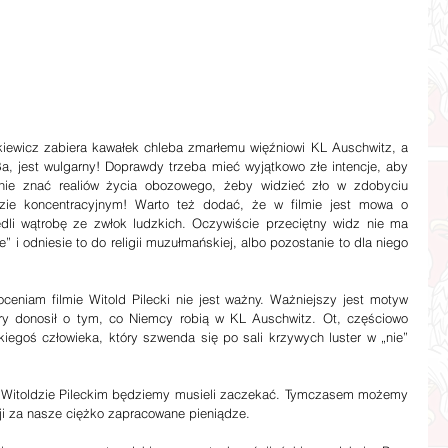
Ba, jest wulgarny! Doprawdy trzeba mieć wyjątkowo złe intencje, aby 
 nie znać realiów życia obozowego, żeby widzieć zło w zdobyciu 
ie koncentracyjnym! Warto też dodać, że w filmie jest mowa o 
dli wątrobę ze zwłok ludzkich. Oczywiście przeciętny widz nie ma 
 i odniesie to do religii muzułmańskiej, albo pozostanie to dla niego 
óry donosił o tym, co Niemcy robią w KL Auschwitz. Ot, częściowo 
kiegoś człowieka, który szwenda się po sali krzywych luster w „nie” 
cji za nasze ciężko zapracowane pieniądze. 