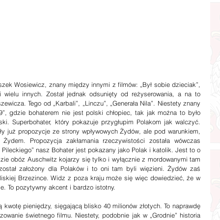
 wielu innych. Został jednak odsunięty od reżyserowania, a na to 
ewicza. Tego od „Karbali”, „Linczu”, „Generała Nila”. Niestety znany 
9”, gdzie bohaterem nie jest polski chłopiec, tak jak można to było 
ki. Superbohater, który pokazuje przygłupim Polakom jak walczyć. 
yły już propozycje ze strony wpływowych Żydów, ale pod warunkiem, 
 Żydem. Propozycja zakłamania rzeczywistości została wówczas 
ileckiego” nasz Bohater jest pokazany jako Polak i katolik. Jest to o 
dzie obóz Auschwitz kojarzy się tylko i wyłącznie z mordowanymi tam 
tał założony dla Polaków i to oni tam byli więzieni. Żydów zaś 
kiej Brzezince. Widz z poza kraju może się więc dowiedzieć, że w 
ie. To pozytywny akcent i bardzo istotny.  
owanie świetnego filmu. Niestety, podobnie jak w „Grodnie” historia 