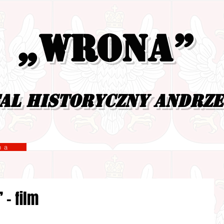
„Wrona”
al historyczny Andrz
yzna
 – film