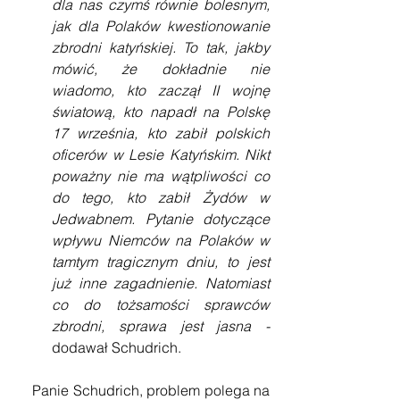
dla nas czymś równie bolesnym, 
jak dla Polaków kwestionowanie 
zbrodni katyńskiej. To tak, jakby 
mówić, że dokładnie nie 
wiadomo, kto zaczął II wojnę 
światową, kto napadł na Polskę 
17 września, kto zabił polskich 
oficerów w Lesie Katyńskim. Nikt 
poważny nie ma wątpliwości co 
do tego, kto zabił Żydów w 
Jedwabnem. Pytanie dotyczące 
wpływu Niemców na Polaków w 
tamtym tragicznym dniu, to jest 
już inne zagadnienie. Natomiast 
co do tożsamości sprawców 
zbrodni, sprawa jest jasna - 
dodawał Schudrich.
    Panie Schudrich, problem polega na 