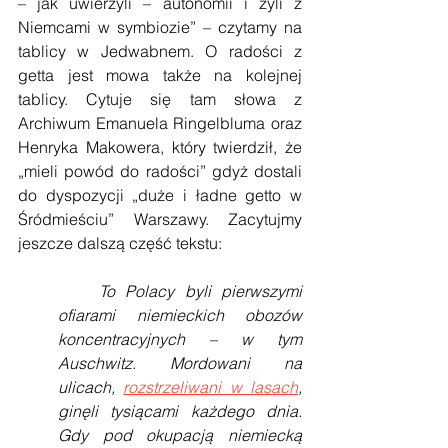
– jak uwierzyli – autonomii i żyli z 
Niemcami w symbiozie” – czytamy na 
tablicy w Jedwabnem. O radości z 
getta jest mowa także na kolejnej 
tablicy. Cytuje się tam słowa z 
Archiwum Emanuela Ringelbluma oraz 
Henryka Makowera, który twierdził, że 
„mieli powód do radości” gdyż dostali 
do dyspozycji „duże i ładne getto w 
Śródmieściu” Warszawy. Zacytujmy 
jeszcze dalszą część tekstu:
To Polacy byli pierwszymi 
ofiarami niemieckich obozów 
koncentracyjnych – w tym 
Auschwitz. Mordowani na 
ulicach, 
rozstrzeliwani w lasach
, 
ginęli tysiącami każdego dnia. 
Gdy pod okupacją niemiecką 