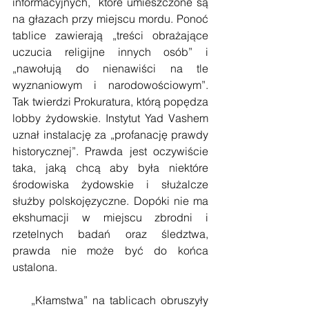
informacyjnych,  które umieszczone są 
na głazach przy miejscu mordu. Ponoć 
tablice zawierają „treści obrażające 
uczucia religijne innych osób” i 
„nawołują do nienawiści na tle 
wyznaniowym i narodowościowym”. 
Tak twierdzi Prokuratura, którą popędza 
lobby żydowskie. Instytut Yad Vashem 
uznał instalację za „profanację prawdy 
historycznej”. Prawda jest oczywiście 
taka, jaką chcą aby była niektóre 
środowiska żydowskie i służalcze 
służby polskojęzyczne. Dopóki nie ma 
ekshumacji w miejscu zbrodni i 
rzetelnych badań oraz śledztwa, 
prawda nie może być do końca 
ustalona.
    „Kłamstwa” na tablicach obruszyły 