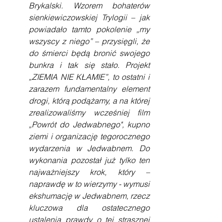
Brykalski. Wzorem bohaterów 
sienkiewiczowskiej Trylogii – jak 
powiadało tamto pokolenie „my 
wszyscy z niego” – przysięgli, że 
do śmierci będą bronić swojego 
bunkra i tak się stało. Projekt 
„ZIEMIA NIE KŁAMIE”, to ostatni i 
zarazem fundamentalny element 
drogi, którą podążamy, a na której 
zrealizowaliśmy wcześniej film 
„Powrót do Jedwabnego", kupno 
ziemi i organizację tegorocznego 
wydarzenia w Jedwabnem. Do 
wykonania pozostał już tylko ten 
najważniejszy krok, który – 
naprawdę w to wierzymy - wymusi 
ekshumację w Jedwabnem, rzecz 
kluczowa dla ostatecznego 
ustalenia prawdy o tej strasznej 