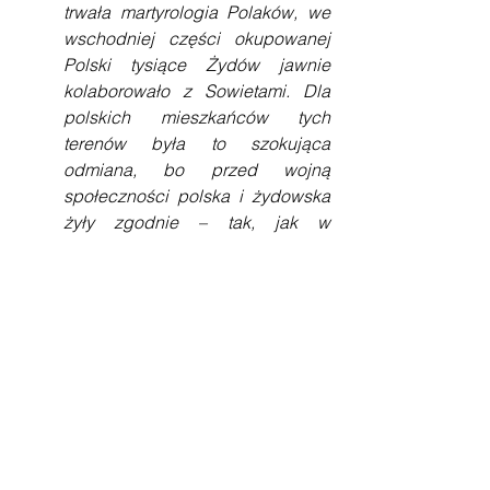
trwała martyrologia Polaków, we 
wschodniej części okupowanej 
Polski tysiące Żydów jawnie 
kolaborowało z Sowietami. Dla 
polskich mieszkańców tych 
terenów była to szokująca 
odmiana, bo przed wojną 
społeczności polska i żydowska 
żyły zgodnie – tak, jak w 
Jedwabnem.
    Na kolejnej, siódmej tablicy  znajduje 
się krótka historia mordu w 
Jedwabnem:
Wojna zmieniła wszystko. Po 
zajęciu wschodniej Polski przez 
Sowietów, Żydzi przejęli funkcje 
administracyjne i jako znający 