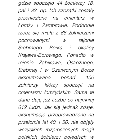
gdzie spoczęło 44 żołnierzy 18. 
pal i 33. pp. Ich szczątki zostały 
przeniesione na cmentarz w 
Łomży i Zambrowie. Podobnie 
rzecz się miała z 68 żołnierzami 
pochowanymi w rejonie 
Srebrnego Borka i okolicy 
Krajewa-Borowego. Ponadto w 
rejonie Żabikowa, Ostrożnego, 
Srebrnej i w Czerwonym Borze 
ekshumowano ponad 100 
żołnierzy, którzy spoczęli na 
cmentarzu łomżyńskim. Same te 
dane dają już liczbę co najmniej 
612 ludzi. Jak się jednak zdaje, 
ekshumacje przeprowadzone na 
przełomie lat 40. i 50. nie objęły 
wszystkich rozproszonych mogił 
polskich żołnierzy poległych w 