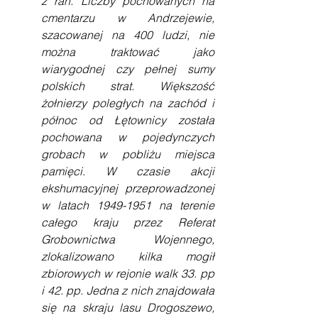
z ran. Liczby pochowanych na 
cmentarzu w Andrzejewie, 
szacowanej na 400 ludzi, nie 
można traktować jako 
wiarygodnej czy pełnej sumy 
polskich strat. Większość 
żołnierzy poległych na zachód i 
północ od Łętownicy została 
pochowana w pojedynczych 
grobach w pobliżu miejsca 
pamięci. W czasie akcji 
ekshumacyjnej przeprowadzonej 
w latach 1949-1951 na terenie 
całego kraju przez Referat 
Grobownictwa Wojennego, 
zlokalizowano kilka mogił 
zbiorowych w rejonie walk 33. pp 
i 42. pp. Jedna z nich znajdowała 
się na skraju lasu Drogoszewo, 