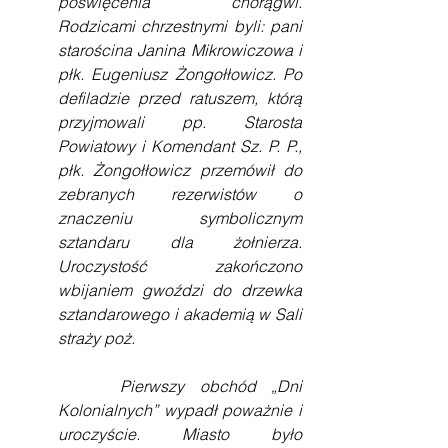
poświęcenia chorągwi. 
Rodzicami chrzestnymi byli: pani 
starościna Janina Mikrowiczowa i 
płk. Eugeniusz Żongołłowicz. Po 
defiladzie przed ratuszem, którą 
przyjmowali pp. Starosta 
Powiatowy i Komendant Sz. P. P., 
płk. Żongołłowicz przemówił do 
zebranych rezerwistów o 
znaczeniu symbolicznym 
sztandaru dla żołnierza. 
Uroczystość zakończono 
wbijaniem gwoździ do drzewka 
sztandarowego i akademią w Sali 
straży poż.
    Pierwszy obchód „Dni 
Kolonialnych” wypadł poważnie i 
uroczyście. Miasto było 