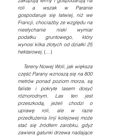
zakupują fermy i gospodarują na 
roli a wszak w Paranie 
gospodaruje się łatwiej, niż we 
Francji, chociażby ze względu na 
niesłychanie niski wymiar 
podatku gruntowego, który 
wynosi kilka złotych od działki 25 
hektarowej. 
(…)
    Tereny Nowej Woli, jak większa 
część Parany wznoszą się na 800 
metrów ponad poziom morza, są 
faliste i pokryte lasem dosyć 
różnorodnym. Las ten jest 
przeszkodą, jeżeli chodzi o 
uprawę roli, ale w razie 
przedłużenia linji kolejowej może 
stać się źródłem zarobku, gdyż 
zawiera gatunki drzewa nadające 