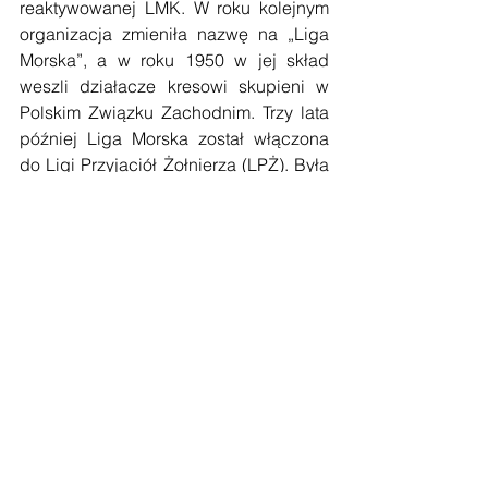
reaktywowanej LMK. W roku kolejnym 
organizacja zmieniła nazwę na „Liga 
Morska”, a w roku 1950 w jej skład 
weszli działacze kresowi skupieni w 
Polskim Związku Zachodnim. Trzy lata 
później Liga Morska został włączona 
do Ligi Przyjaciół Żołnierza (LPŻ). Była 
to organizacja paramilitarna, którą w 
1962 r. przekształcono w Ligę Obrony 
Kraju (LOK). Towarzystwo w LPŻ 
niekoniecznie było pożądane, ale 
należy pamiętać, że w okresie 
komunizmu dużego wyboru nie było. 
Do organizacji należeli m.in. 
członkowie Towarzystwa Przyjaciół 
ORMO. Wraz z Ligą Morską do LPŻ 
włączono Ligę Lotniczą, powołaną w 
miejsce przedwojennej Ligi Obrony 
Powietrznej i Przeciwgazowej. 