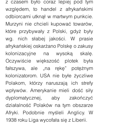
z czasem było coraz lepiej pod tym 
względem, to handel z afrykańskimi 
odbiorcami utknął w martwym punkcie. 
Murzyni nie chcieli kupować towarów, 
które przybywały z Polski, gdyż były 
wg. nich słabej jakości. W prasie 
afrykańskiej oskarżano Polskę o zakusy 
kolonizacyjne na wysoką skalę. 
Oczywiście większość plotek była 
fałszywa, ale „na rękę” potężnym 
kolonizatorom. USA nie byłe życzliwe 
Polakom, którzy naruszają ich strefy 
wpływów. Amerykanie mieli dość siły 
dyplomatycznej, aby zakończyć 
działalność Polaków na tym obszarze 
Afryki. Podobnie myśleli Anglicy. W 
1938 roku Liga wycofała się z Liberii.