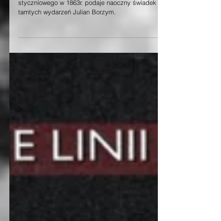
cz. II (2)
Jak zachowywali się Żydzi podczas powstania
styczniowego w 1863r. podaje naoczny świadek
tamtych wydarzeń Julian Borzym.