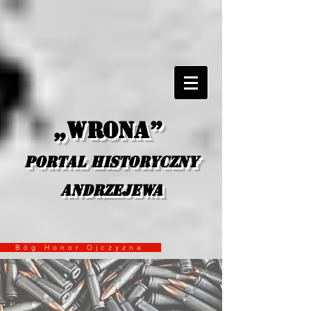
„Wrona”
portal historyczny
Andrzejewa
Bóg Honor Ojczyzna