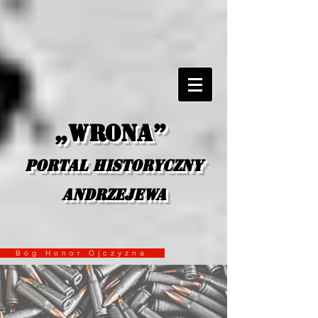
„Wrona”
portal historyczny
Andrzejewa
Bóg Honor Ojczyzna