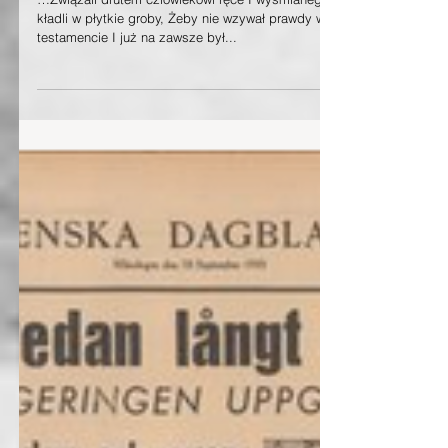
Katyńska Golgota 1940
r.
…Związali drutem człowiekowi ręce I wyśmianego
kładli w płytkie groby, Żeby nie wzywał prawdy w
testamencie I już na zawsze był...