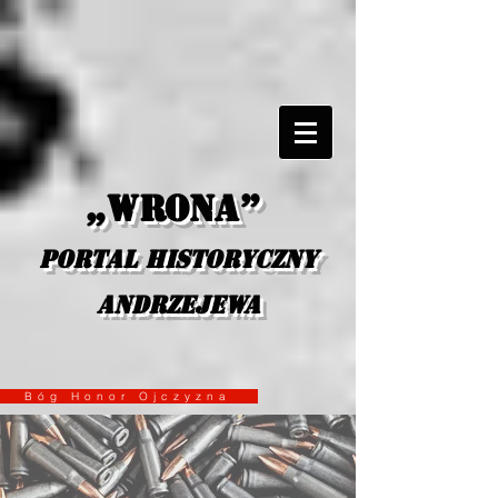
„Wrona”
portal historyczny
Andrzejewa
Bóg Honor Ojczyzna