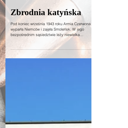
Zbrodnia katyńska
Pod koniec września 1943 roku Armia Czerwona
wyparła Niemców i zajęła Smoleńsk. W jego
bezpośrednim sąsiedztwie leży niewielka
miejscowość o nazwie Katyń. Funkcjonariusze NKWD
doskonale zdawali sobie sprawę co to oznacza.
Szybko rozeszła się wieść o pewnym kompleksie
leśnym, w którym znajdują się ciała pomordowanych
Polaków. Policja polityczna (NKWD - Ludowy
Komisariat Spraw Wewnętrznych) Związku
Sowieckiego odpowiadała za represje i terror na
podległych sobie terenach, w tym