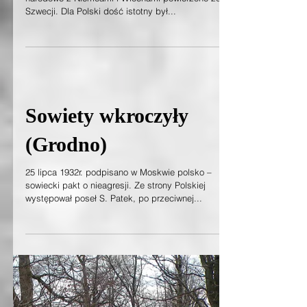
Szwedzi wobec wojny,
cz. II (3)
Link do części I (3) W czasie wojny nasze interesy
narodowe z Niemcami i Włochami powierzone zostały
Szwecji. Dla Polski dość istotny był...
Sowiety wkroczyły
(Grodno)
25 lipca 1932r. podpisano w Moskwie polsko –
sowiecki pakt o nieagresji. Ze strony Polskiej
występował poseł S. Patek, po przeciwnej...